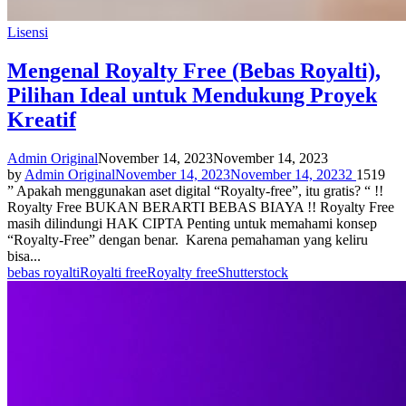
Lisensi
Mengenal Royalty Free (Bebas Royalti),
Pilihan Ideal untuk Mendukung Proyek
Kreatif
Admin Original
November 14, 2023
November 14, 2023
by
Admin Original
November 14, 2023
November 14, 2023
2
1519
” Apakah menggunakan aset digital “Royalty-free”, itu gratis? “ !!
Royalty Free BUKAN BERARTI BEBAS BIAYA !! Royalty Free
masih dilindungi HAK CIPTA Penting untuk memahami konsep
“Royalty-Free” dengan benar. Karena pemahaman yang keliru
bisa...
bebas royalti
Royalti free
Royalty free
Shutterstock