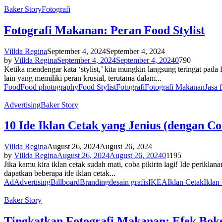
Baker Story
Fotografi
Fotografi Makanan: Peran Food Stylist
Villda Regina
September 4, 2024
September 4, 2024
by
Villda Regina
September 4, 2024
September 4, 2024
0
790
Ketika mendengar kata ‘stylist,’ kita mungkin langsung teringat pada f
lain yang memiliki peran krusial, terutama dalam...
Food
Food photography
Food Stylist
Fotografi
Fotografi Makanan
Jasa 
Advertising
Baker Story
10 Ide Iklan Cetak yang Jenius (dengan Co
Villda Regina
August 26, 2024
August 26, 2024
by
Villda Regina
August 26, 2024
August 26, 2024
0
1195
Jika kamu kira iklan cetak sudah mati, coba pikirin lagi! Ide perikl
dapatkan beberapa ide iklan cetak...
Ad
Advertising
Billboard
Branding
desain grafis
IKEA
Iklan Cetak
Iklan
Baker Story
Tingkatkan Fotografi Makanan: Efek Bok