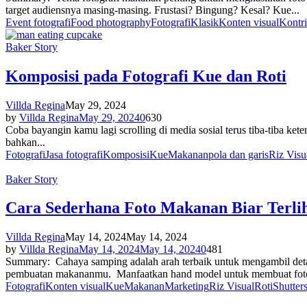
target audiensnya masing-masing. Frustasi? Bingung? Kesal? Kue...
Event fotografi
Food photography
Fotografi
Klasik
Konten visual
Kontri
Baker Story
Komposisi pada Fotografi Kue dan Roti
Villda Regina
May 29, 2024
by
Villda Regina
May 29, 2024
0
630
Coba bayangin kamu lagi scrolling di media sosial terus tiba-tiba kete
bahkan...
Fotografi
Jasa fotografi
Komposisi
Kue
Makanan
pola dan garis
Riz Visu
Baker Story
Cara Sederhana Foto Makanan Biar Terli
Villda Regina
May 14, 2024
May 14, 2024
by
Villda Regina
May 14, 2024
May 14, 2024
0
481
Summary: Cahaya samping adalah arah terbaik untuk mengambil detail
pembuatan makananmu. Manfaatkan hand model untuk membuat foto
Fotografi
Konten visual
Kue
Makanan
Marketing
Riz Visual
Roti
Shutter