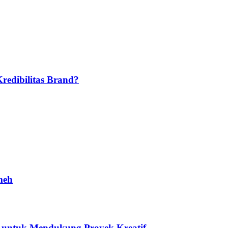
edibilitas Brand?
meh
al untuk Mendukung Proyek Kreatif