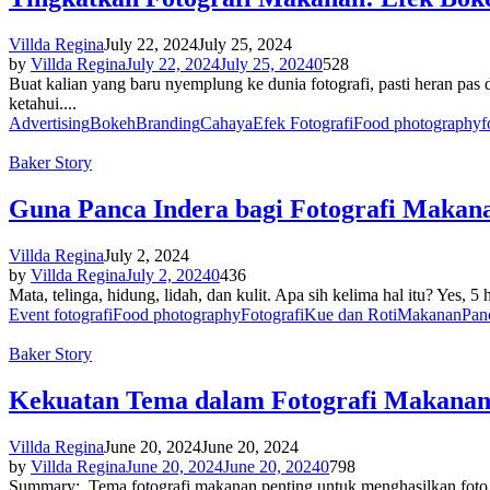
Villda Regina
July 22, 2024
July 25, 2024
by
Villda Regina
July 22, 2024
July 25, 2024
0
528
Buat kalian yang baru nyemplung ke dunia fotografi, pasti heran pas 
ketahui....
Advertising
Bokeh
Branding
Cahaya
Efek Fotografi
Food photography
f
Baker Story
Guna Panca Indera bagi Fotografi Makan
Villda Regina
July 2, 2024
by
Villda Regina
July 2, 2024
0
436
Mata, telinga, hidung, lidah, dan kulit. Apa sih kelima hal itu? Yes, 5
Event fotografi
Food photography
Fotografi
Kue dan Roti
Makanan
Pan
Baker Story
Kekuatan Tema dalam Fotografi Makana
Villda Regina
June 20, 2024
June 20, 2024
by
Villda Regina
June 20, 2024
June 20, 2024
0
798
Summary: Tema fotografi makanan penting untuk menghasilkan foto yan