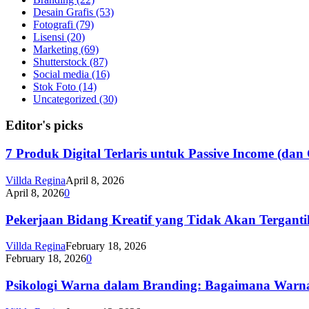
Desain Grafis
(53)
Fotografi
(79)
Lisensi
(20)
Marketing
(69)
Shutterstock
(87)
Social media
(16)
Stok Foto
(14)
Uncategorized
(30)
Editor's picks
7 Produk Digital Terlaris untuk Passive Income (d
Villda Regina
April 8, 2026
April 8, 2026
0
Pekerjaan Bidang Kreatif yang Tidak Akan Tergantik
Villda Regina
February 18, 2026
February 18, 2026
0
Psikologi Warna dalam Branding: Bagaimana Warna