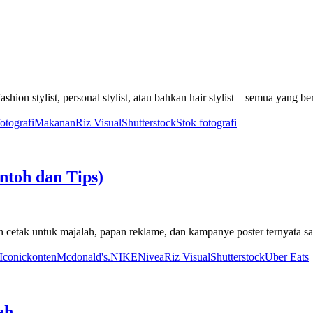
ashion stylist, personal stylist, atau bahkan hair stylist—semua yang be
fotografi
Makanan
Riz Visual
Shutterstock
Stok fotografi
ntoh dan Tips)
anan cetak untuk majalah, papan reklame, dan kampanye poster ternyata 
 Iconic
konten
Mcdonald's.
NIKE
Nivea
Riz Visual
Shutterstock
Uber Eats
eh