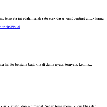
m, ternyata ini adalah salah satu efek dasar yang penting untuk kamu
n tricks
Visual
a hal itu berguna bagi kita di dunia nyata, ternyata, kelima...
sik, rustic, dan whimsical. Setiap tema memiliki ciri khas dan