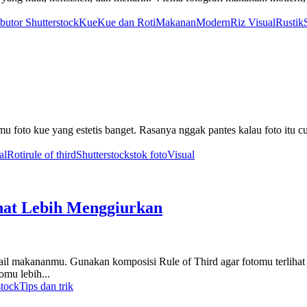
butor Shutterstock
Kue
Kue dan Roti
Makanan
Modern
Riz Visual
Rustik
mu foto kue yang estetis banget. Rasanya nggak pantes kalau foto itu cu
al
Roti
rule of third
Shutterstock
stok foto
Visual
hat Lebih Menggiurkan
 makananmu. Gunakan komposisi Rule of Third agar fotomu terlihat se
mu lebih...
stock
Tips dan trik