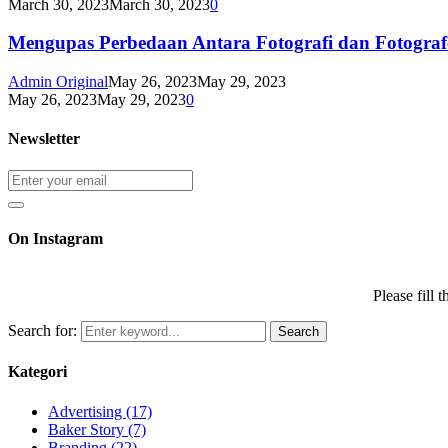
March 30, 2023
March 30, 2023
0
Mengupas Perbedaan Antara Fotografi dan Fotografe
Admin Original
May 26, 2023
May 29, 2023
May 26, 2023
May 29, 2023
0
Newsletter
On Instagram
Please fill
Search for:
Search
Kategori
Advertising
(17)
Baker Story
(7)
Branding
(22)