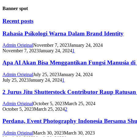
Banner spot
Recent posts
Rahasia Psikologi Warna Dalam Brand Identity
Admin Original
November 7, 2023
January 24, 2024
November 7, 2023
January 24, 2024
1
Apa AI Akan Bisa Menggantikan Fungsi Manusia d
Admin Original
July 25, 2023
January 24, 2024
July 25, 2023
January 24, 2024
1
2 Jurus Jitu Shutterstock Contributor Raup Ratusan
Admin Original
October 5, 2023
March 25, 2024
October 5, 2023
March 25, 2024
2
Perdana, Event Photography Indonesia Bersama Shu
Admin Original
March 30, 2023
March 30, 2023