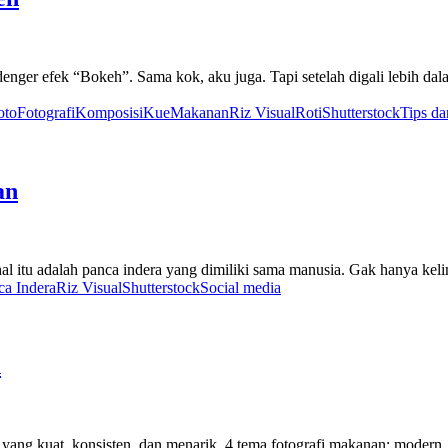
denger efek “Bokeh”. Sama kok, aku juga. Tapi setelah digali lebih dala
oto
Fotografi
Komposisi
Kue
Makanan
Riz Visual
Roti
Shutterstock
Tips da
an
 hal itu adalah panca indera yang dimiliki sama manusia. Gak hanya kelim
ca Indera
Riz Visual
Shutterstock
Social media
n
g kuat, konsisten, dan menarik. 4 tema fotografi makanan: modern, kla