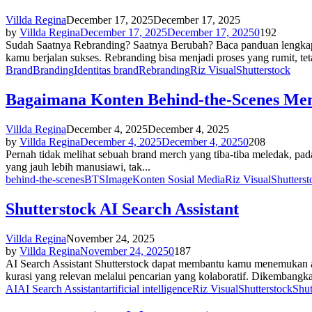
Villda Regina
December 17, 2025
December 17, 2025
by
Villda Regina
December 17, 2025
December 17, 2025
0
192
Sudah Saatnya Rebranding? Saatnya Berubah? Baca panduan lengkap reb
kamu berjalan sukses. Rebranding bisa menjadi proses yang rumit, teta
Brand
Branding
Identitas brand
Rebranding
Riz Visual
Shutterstock
Bagaimana Konten Behind-the-Scenes Me
Villda Regina
December 4, 2025
December 4, 2025
by
Villda Regina
December 4, 2025
December 4, 2025
0
208
Pernah tidak melihat sebuah brand merch yang tiba-tiba meledak, pad
yang jauh lebih manusiawi, tak...
behind-the-scenes
BTS
Image
Konten Sosial Media
Riz Visual
Shutterst
Shutterstock AI Search Assistant
Villda Regina
November 24, 2025
by
Villda Regina
November 24, 2025
0
187
AI Search Assistant Shutterstock dapat membantu kamu menemukan a
kurasi yang relevan melalui pencarian yang kolaboratif. Dikembangka
AI
AI Search Assistant
artificial intelligence
Riz Visual
Shutterstock
Shut