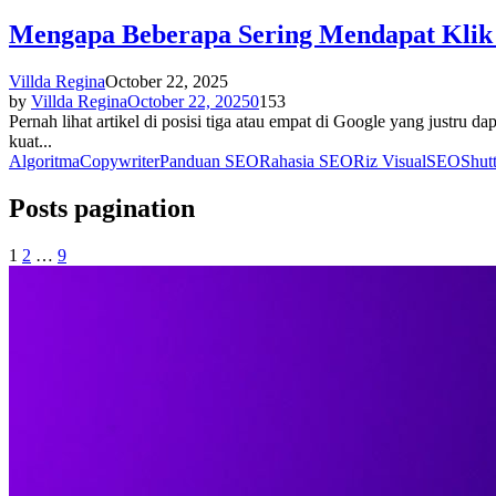
Mengapa Beberapa Sering Mendapat Klik 
Villda Regina
October 22, 2025
by
Villda Regina
October 22, 2025
0
153
Pernah lihat artikel di posisi tiga atau empat di Google yang justru d
kuat...
Algoritma
Copywriter
Panduan SEO
Rahasia SEO
Riz Visual
SEO
Shut
Posts pagination
1
2
…
9