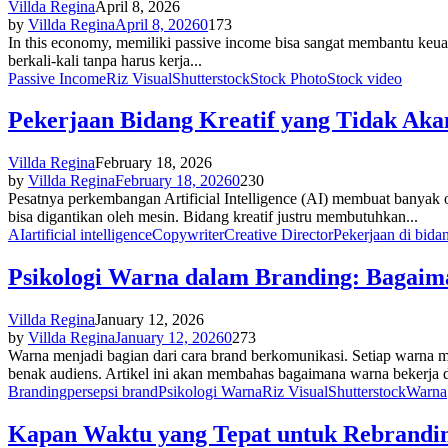
Villda Regina
April 8, 2026
by
Villda Regina
April 8, 2026
0
173
In this economy, memiliki passive income bisa sangat membantu keuang
berkali-kali tanpa harus kerja...
Passive Income
Riz Visual
Shutterstock
Stock Photo
Stock video
Pekerjaan Bidang Kreatif yang Tidak Aka
Villda Regina
February 18, 2026
by
Villda Regina
February 18, 2026
0
230
Pesatnya perkembangan Artificial Intelligence (AI) membuat banyak o
bisa digantikan oleh mesin. Bidang kreatif justru membutuhkan...
AI
artificial intelligence
Copywriter
Creative Director
Pekerjaan di bidan
Psikologi Warna dalam Branding: Bagai
Villda Regina
January 12, 2026
by
Villda Regina
January 12, 2026
0
273
Warna menjadi bagian dari cara brand berkomunikasi. Setiap warna 
benak audiens. Artikel ini akan membahas bagaimana warna bekerja d
Branding
persepsi brand
Psikologi Warna
Riz Visual
Shutterstock
Warna
Kapan Waktu yang Tepat untuk Rebrandi