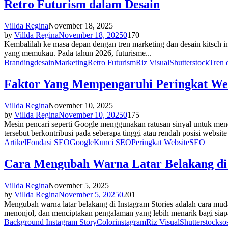
Retro Futurism dalam Desain
Villda Regina
November 18, 2025
by
Villda Regina
November 18, 2025
0
170
Kembalilah ke masa depan dengan tren marketing dan desain kitsch i
yang memukau. Pada tahun 2026, futurisme...
Branding
desain
Marketing
Retro Futurism
Riz Visual
Shutterstock
Tren 
Faktor Yang Mempengaruhi Peringkat Web
Villda Regina
November 10, 2025
by
Villda Regina
November 10, 2025
0
175
Mesin pencari seperti Google menggunakan ratusan sinyal untuk mene
tersebut berkontribusi pada seberapa tinggi atau rendah posisi website d
Artikel
Fondasi SEO
Google
Kunci SEO
Peringkat Website
SEO
Cara Mengubah Warna Latar Belakang di 
Villda Regina
November 5, 2025
by
Villda Regina
November 5, 2025
0
201
Mengubah warna latar belakang di Instagram Stories adalah cara m
menonjol, dan menciptakan pengalaman yang lebih menarik bagi siapa
Background Instagram Story
Color
instagram
Riz Visual
Shutterstock
so