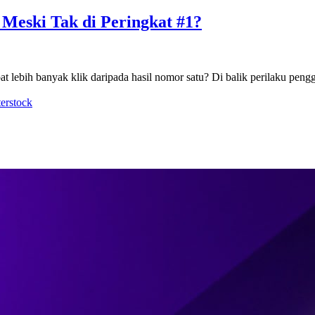
Meski Tak di Peringkat #1?
apat lebih banyak klik daripada hasil nomor satu? Di balik perilaku peng
terstock