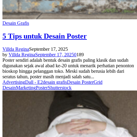
Desain Grafis
5 Tips untuk Desain Poster
Villda Regina
September 17, 2025
by
Villda Regina
September 17, 2025
0
189
Poster sendiri adalah bentuk desain grafis paling klasik dan sudah
digunakan sejak awal abad ke-20 untuk menarik perhatian penonton
bioskop hingga pelanggan toko. Meski sudah berusia lebih dari
seratus tahun, poster masih menjadi salah satu...
Advertising
Dall - E2
desain grafis
Desain Poster
Grid
Desain
Marketing
Poster
Shutterstock