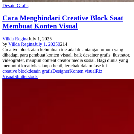
Desain Grafis
Cara Menghindari Creative Block Saat
Membuat Konten Visual
Villda Regina
July 1, 2025
by
Villda Regina
July 1, 2025
0
214
Creative block atau kebuntuan ide adalah tantangan umum yang
dihadapi para pembuat konten visual, baik desainer grafis, ilustrator,
videografer, maupun content creator media sosial. Bagi dunia yang
menuntut kreativitas tanpa henti, terjebak dalam fase ini...
creative block
desain grafis
Designer
Konten visual
Riz
Visual
Shutterstock