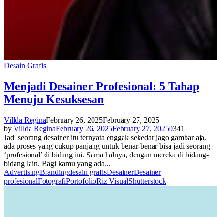
Desain Grafis
Menjadi Desainer Profesional: 5 Tahap
Menuju Kesuksesan
Villda Regina
February 26, 2025
February 27, 2025
by
Villda Regina
February 26, 2025
February 27, 2025
0
341
Jadi seorang desainer itu ternyata enggak sekedar jago gambar aja,
ada proses yang cukup panjang untuk benar-benar bisa jadi seorang
‘profesional’ di bidang ini. Sama halnya, dengan mereka di bidang-
bidang lain. Bagi kamu yang ada...
Advertising
Branding
desain grafis
Desainer
Desainer
profesional
Fotografi
Portofolio
Riz Visual
Shutterstock