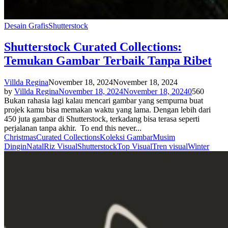
Desain Grafis
Shutterstock
Shutterstock Curated Collections:
Temukan Gambar Terbaik Tanpa Ribet
Villda Regina
November 18, 2024
November 18, 2024
by
Villda Regina
November 18, 2024
November 18, 2024
0
560
Bukan rahasia lagi kalau mencari gambar yang sempurna buat
projek kamu bisa memakan waktu yang lama. Dengan lebih dari
450 juta gambar di Shutterstock, terkadang bisa terasa seperti
perjalanan tanpa akhir. To end this never...
Christmas
Curated Collections
Koleksi Gambar
Musim
Dingin
Natal
Riz Visual
Shutterstock
Top Visual
Tren visual
Winter