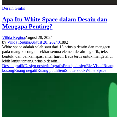
Desain Grafis
Apa Itu White Space dalam Desain dan
Mengapa Penting?
Villda Regina
August 28, 2024
by
Villda Regina
August 28, 2024
0
1892
White space adalah salah satu dari 13 prinsip desain dan mengacu
pada ruang kosong di sekitar semua elemen desain—grafik, teks,
bentuk, dan bahkan spasi antar huruf. Baca terus untuk mengetahui
lebih lanjut tentang prinsip desain...
Desain grafik
Design poster
Infografis
Prinsip design
Riz Visual
Ruang
kosong
Ruang negatif
Ruang putih
Seni
Shutterstock
White Space