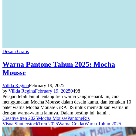
Desain Grafis
Warna Pantone Tahun 2025: Mocha
Mousse
Villda Regina
February 19, 2025
by
Villda Regina
February 19, 2025
0
498
Pelajari lebih lanjut tentang tren warna yang menarik ini, cara
menggunakan Mocha Mousse dalam desain kamu, dan temukan 10
palet warna Mocha Mousse GRATIS untuk memadukan warna ini
dengan warna-warna lainnya. Dalam posting ini, kami...
Creative tren 2025
Mocha Mousse
Pantone
Riz
Visual
Shutterstock
Tren 2025
Warna Coklat
Warna Tahun 2025