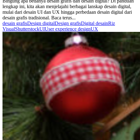
Bingung apa bedanya desain grafis dan desain digital? Di panduan
lengkap ini, kita akan menjelajahi berbagai lanskap desain digital,
mulai dari desain UI dan UX hingga perbedaan desain digital dari
desain grafis tradisional. Baca terus...
desain grafis
Design digital
Design grafis
Digital desain
Riz
Visual
Shutterstock
UI
User experience design
UX