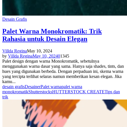
Desain Grafis
Palet Warna Monokromatik: Trik
Rahasia untuk Desain Elegan
Villda Regina
May 10, 2024
by
Villda Regina
May 10, 2024
0
1345
Palet design dengan warna Monokromatik, sebetulnya
menggunakan warna dasar yang sama. Hanya saja shades, tints, dan
hues yang digunakan berbeda. Dengan perpaduan ini, skema warna
yang tercipta terlihat selaras namun memberikan kesan elegan. Jika
kamu...
desain grafis
Desainer
Palet warna
palet warna
monokromatik
Shutterstock
sHUTTERSTOCK CREATE
Tips dan
trik