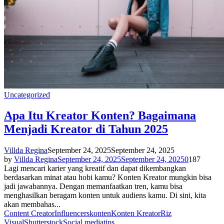
Uncategorized
Apa Itu Kreator Konten? Bagaimana
Menjadi Kreator di Tahun 2025
Villda Regina
September 24, 2025
September 24, 2025
by
Villda Regina
September 24, 2025
September 24, 2025
0
187
Lagi mencari karier yang kreatif dan dapat dikembangkan
berdasarkan minat atau hobi kamu? Konten Kreator mungkin bisa
jadi jawabannya. Dengan memanfaatkan tren, kamu bisa
menghasilkan beragam konten untuk audiens kamu. Di sini, kita
akan membahas...
Content Creator
Influencers
konten
Konten Kreator
Riz
Visual
Shutterstock
Social media
tips