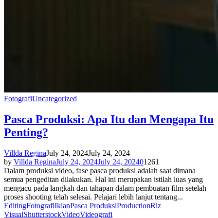
Fotografi
Uncategorized
Pasca Produksi: Apa Itu dan Mengapa Itu
Penting?
Villda Regina
July 24, 2024
July 24, 2024
by
Villda Regina
July 24, 2024
July 24, 2024
0
1261
Dalam produksi video, fase pasca produksi adalah saat dimana
semua pengeditan dilakukan. Hal ini merupakan istilah luas yang
mengacu pada langkah dan tahapan dalam pembuatan film setelah
proses shooting telah selesai. Pelajari lebih lanjut tentang...
Editing
Fotografi
Iklan
Pasca Produksi
Production
Riz
Visual
Shutterstock
Video
Videografi