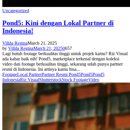
Uncategorized
Pond5: Kini dengan Lokal Partner di
Indonesia!
Villda Regina
March 21, 2025
by
Villda Regina
March 21, 2025
0
657
Lagi butuh footage berkualitas tinggi untuk projek kamu? Riz Visual
ada kabar baik nih! Pond5, marketplace terkenal dengan koleksi
video dan footage berkualitas tinggi, sekarang udah punya partner
resmi di Indonesia. Ini artinya kamu bisa...
Footage
Local Partner
Partner Resmi Pond5
Pond5
Pond5
Indonesia
Riz Visual
Shutterstock
Stock Footage
Video