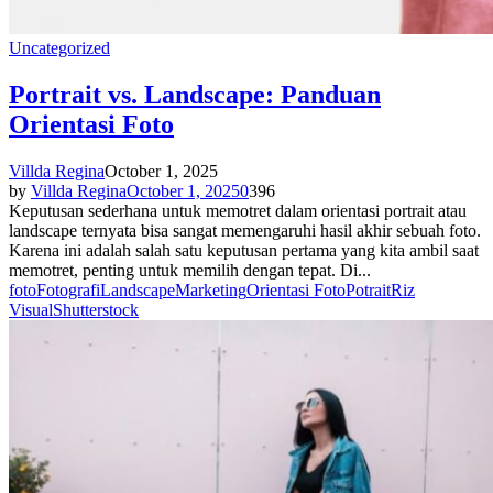
Uncategorized
Portrait vs. Landscape: Panduan
Orientasi Foto
Villda Regina
October 1, 2025
by
Villda Regina
October 1, 2025
0
396
Keputusan sederhana untuk memotret dalam orientasi portrait atau
landscape ternyata bisa sangat memengaruhi hasil akhir sebuah foto.
Karena ini adalah salah satu keputusan pertama yang kita ambil saat
memotret, penting untuk memilih dengan tepat. Di...
foto
Fotografi
Landscape
Marketing
Orientasi Foto
Potrait
Riz
Visual
Shutterstock