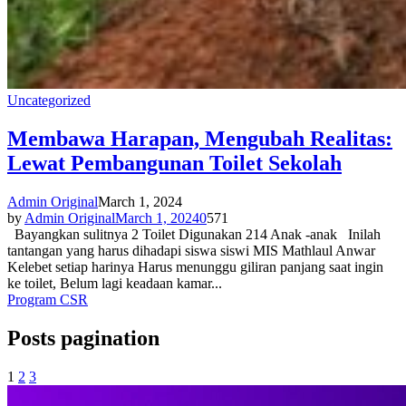
Uncategorized
Membawa Harapan, Mengubah Realitas:
Lewat Pembangunan Toilet Sekolah
Admin Original
March 1, 2024
by
Admin Original
March 1, 2024
0
571
Bayangkan sulitnya 2 Toilet Digunakan 214 Anak -anak Inilah
tantangan yang harus dihadapi siswa siswi MIS Mathlaul Anwar
Kelebet setiap harinya Harus menunggu giliran panjang saat ingin
ke toilet, Belum lagi keadaan kamar...
Program CSR
Posts pagination
1
2
3