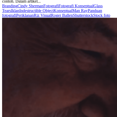
contoh. Dalam artikel...
Branding
Cindy Sherman
Fotografi
Fotografi Konseptual
Glass
Tears
Iklan
Indestructible Object
Konseptual
Man Ray
Panduan
fotografi
Periklanan
Riz Visual
Roger Ballen
Shutterstock
Stock foto