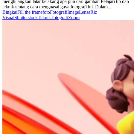
menghilangkan latar belakang apa pun dari gambar. Pelajari tip dan
teknik tentang cara menguasai gaya fotografi ini. Dalam...
Bingkai
Fill the frame
foto
Fotografi
Image
Lensa
Riz
Visual
Shutterstock
Teknik fotografi
Zoom