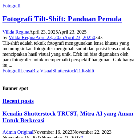
Fotografi
Fotografi Tilt-Shift: Panduan Pemula
Villda Regina
April 23, 2025
April 23, 2025
by
Villda Regina
April 23, 2025
April 23, 2025
0
343
Tilt-shift adalah teknik fotografi menggunakan lensa khusus yang
memungkinkan fotografer mengubah sudut dan posisi lensa untuk
menciptakan hasil visual yang unik. Efek ini bisa digunakan oleh
para fotografer untuk memperbaiki perspektif bangunan. Gak hanya
itu,...
Fotografi
Lensa
Riz Visual
Shutterstock
Tilft-shift
Banner spot
Recent posts
Kenalin Shutterstock TRUST, Mitra AI yang Aman
Untuk Berkreasi
Admin Original
November 16, 2023
November 22, 2023
November 16, 2023
November 22, 2023
0