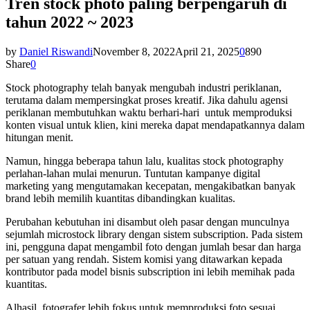
Tren stock photo paling berpengaruh di
tahun 2022 ~ 2023
by
Daniel Riswandi
November 8, 2022
April 21, 2025
0
890
Share
0
Stock photography telah banyak mengubah industri periklanan,
terutama dalam mempersingkat proses kreatif. Jika dahulu agensi
periklanan membutuhkan waktu berhari-hari untuk memproduksi
konten visual untuk klien, kini mereka dapat mendapatkannya dalam
hitungan menit.
Namun, hingga beberapa tahun lalu, kualitas stock photography
perlahan-lahan mulai menurun. Tuntutan kampanye digital
marketing yang mengutamakan kecepatan, mengakibatkan banyak
brand lebih memilih kuantitas dibandingkan kualitas.
Perubahan kebutuhan ini disambut oleh pasar dengan munculnya
sejumlah microstock library dengan sistem subscription. Pada sistem
ini, pengguna dapat mengambil foto dengan jumlah besar dan harga
per satuan yang rendah. Sistem komisi yang ditawarkan kepada
kontributor pada model bisnis subscription ini lebih memihak pada
kuantitas.
Alhasil, fotografer lebih fokus untuk memproduksi foto sesuai