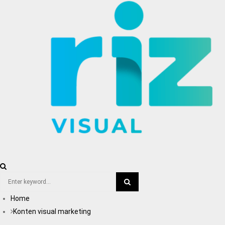
MENU
Search
for:
Home
SEARCH
Konten visual marketing