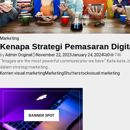
Marketing
Kenapa Strategi Pemasaran Digit
by
Admin Original
November 22, 2023
January 24, 2024
0
746
”Images are the most powerful communicator we have.” Kata-kata John B
dalam strategi marketing...
Konten visual marketing
Marketing
Shutterstock
visual marketing
BANNER SPOT