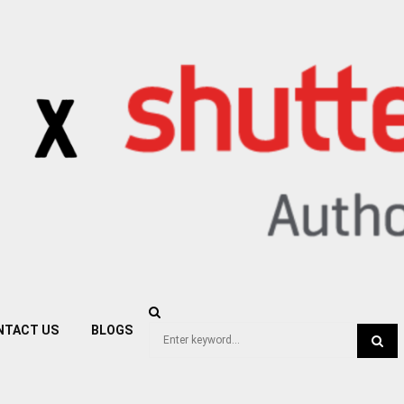
NTACT US
BLOGS
Search
for:
SEA