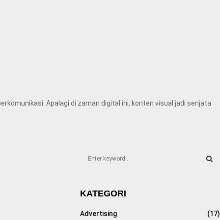
omunikasi. Apalagi di zaman digital ini, konten visual jadi senjata
S
e
a
S
r
KATEGORI
c
E
h
Advertising
(17)
f
A