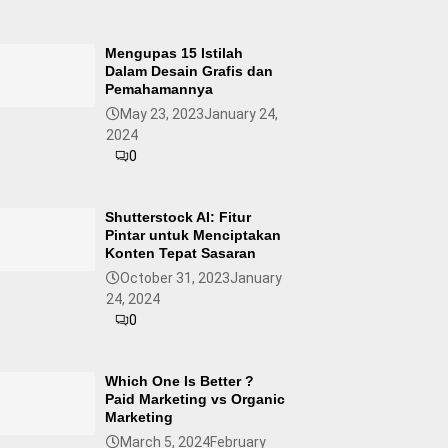
Mengupas 15 Istilah
Dalam Desain Grafis dan
Pemahamannya
May 23, 2023
January 24,
2024
0
Shutterstock AI: Fitur
Pintar untuk Menciptakan
Konten Tepat Sasaran
October 31, 2023
January
24, 2024
0
Which One Is Better ?
Paid Marketing vs Organic
Marketing
March 5, 2024
February