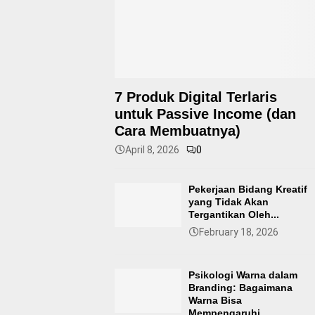
7 Produk Digital Terlaris
untuk Passive Income (dan
Cara Membuatnya)
April 8, 2026
0
Pekerjaan Bidang Kreatif
yang Tidak Akan
Tergantikan Oleh...
February 18, 2026
Psikologi Warna dalam
Branding: Bagaimana
Warna Bisa
Mempengaruhi...