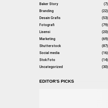
o
Baker Story
(7)
r
R
Branding
(22)
:
Desain Grafis
(53)
C
Fotografi
(79)
H
Lisensi
(20)
Marketing
(69)
Shutterstock
(87)
Social media
(16)
Stok Foto
(14)
Uncategorized
(30)
EDITOR'S PICKS