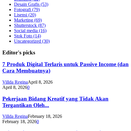
Desain Grafis
(53)
Fotografi
(79)
Lisensi
(20)
Marketing
(69)
Shutterstock
(87)
Social media
(16)
Stok Foto
(14)
Uncategorized
(30)
Editor's picks
7 Produk Digital Terlaris untuk Passive Income (dan
Cara Membuatnya)
Villda Regina
April 8, 2026
April 8, 2026
0
Pekerjaan Bidang Kreatif yang Tidak Akan
Tergantikan Oleh...
Villda Regina
February 18, 2026
February 18, 2026
0