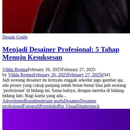
Desain Grafis
Menjadi Desainer Profesional: 5 Tahap
Menuju Kesuksesan
Villda Regina
February 26, 2025
February 27, 2025
by
Villda Regina
February 26, 2025
February 27, 2025
0
341
Jadi seorang desainer itu ternyata enggak sekedar jago gambar aja,
ada proses yang cukup panjang untuk benar-benar bisa jadi seorang
‘profesional’ di bidang ini. Sama halnya, dengan mereka di bidang-
bidang lain. Bagi kamu yang ada...
Advertising
Branding
desain grafis
Desainer
Desainer
profesional
Fotografi
Portofolio
Riz Visual
Shutterstock