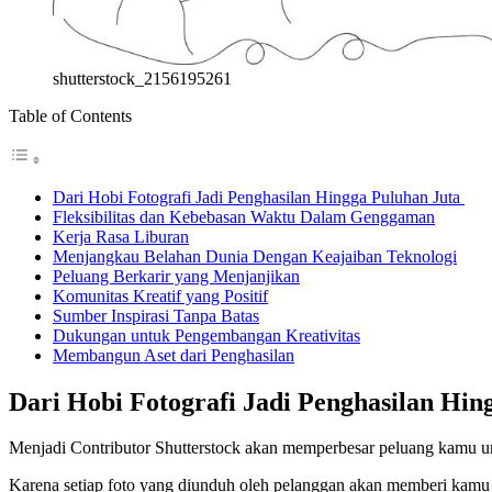
shutterstock_2156195261
Table of Contents
Dari Hobi Fotografi Jadi Penghasilan Hingga Puluhan Juta
Fleksibilitas dan Kebebasan Waktu Dalam Genggaman
Kerja Rasa Liburan
Menjangkau Belahan Dunia Dengan Keajaiban Teknologi
Peluang Berkarir yang Menjanjikan
Komunitas Kreatif yang Positif
Sumber Inspirasi Tanpa Batas
Dukungan untuk Pengembangan Kreativitas
Membangun Aset dari Penghasilan
Dari Hobi Fotografi Jadi
Penghasilan Hin
Menjadi Contributor Shutterstock akan memperbesar peluang kamu un
Karena setiap foto yang diunduh oleh pelanggan akan memberi kamu r