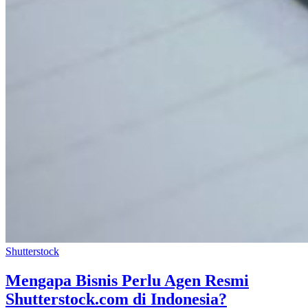
Shutterstock
Mengapa Bisnis Perlu Agen Resmi
Shutterstock.com di Indonesia?