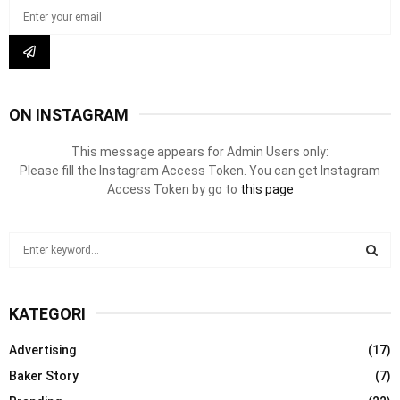
ON INSTAGRAM
This message appears for Admin Users only:
Please fill the Instagram Access Token. You can get Instagram
Access Token by go to
this page
S
e
a
S
r
KATEGORI
c
E
h
Advertising
(17)
f
A
o
Baker Story
(7)
r
R