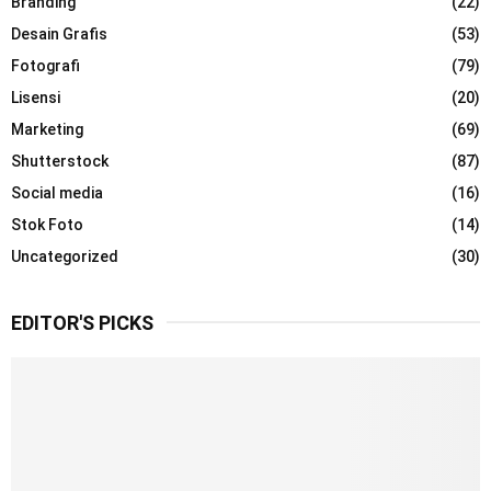
Branding
(22)
:
Desain Grafis
(53)
C
Fotografi
(79)
H
Lisensi
(20)
Marketing
(69)
Shutterstock
(87)
Social media
(16)
Stok Foto
(14)
Uncategorized
(30)
EDITOR'S PICKS