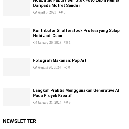
Hoax atau Fakta? Beli Stok Foto Lebih Hemat
Daripada Motret Sendiri
April 3, 2023
0
Kontributor Shutterstock Profesi yang Sulap
Hobi Jadi Cuan
January 26, 2023
1
Fotografi Makanan: Pop Art
August 20, 2024
0
Langkah Praktis Menggunakan Generative AI
Pada Proyek Kreatif
January 31, 2024
3
NEWSLETTER