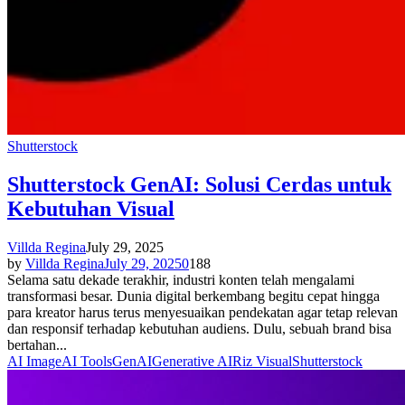
Shutterstock
Shutterstock GenAI: Solusi Cerdas untuk
Kebutuhan Visual
Villda Regina
July 29, 2025
by
Villda Regina
July 29, 2025
0
188
Selama satu dekade terakhir, industri konten telah mengalami
transformasi besar. Dunia digital berkembang begitu cepat hingga
para kreator harus terus menyesuaikan pendekatan agar tetap relevan
dan responsif terhadap kebutuhan audiens. Dulu, sebuah brand bisa
bertahan...
AI Image
AI Tools
GenAI
Generative AI
Riz Visual
Shutterstock