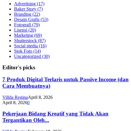
Advertising
(17)
Baker Story
(7)
Branding
(22)
Desain Grafis
(53)
Fotografi
(79)
Lisensi
(20)
Marketing
(69)
Shutterstock
(87)
Social media
(16)
Stok Foto
(14)
Uncategorized
(30)
Editor's picks
7 Produk Digital Terlaris untuk Passive Income (dan
Cara Membuatnya)
Villda Regina
April 8, 2026
April 8, 2026
0
Pekerjaan Bidang Kreatif yang Tidak Akan
Tergantikan Oleh...