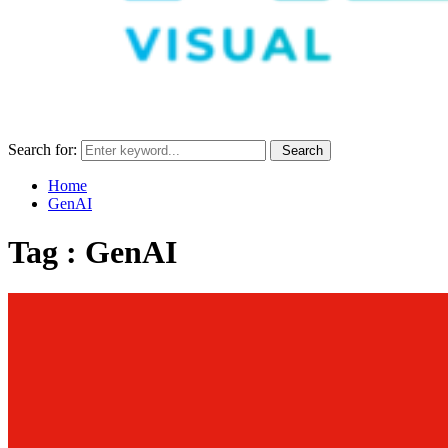
Search for:
Search
Home
GenAI
Tag : GenAI