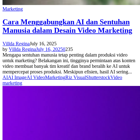
Marketing
Cara Menggabungkan AI dan Sentuhan
Manusia dalam Desain Video Marketing
Villda Regina
July 16, 2025
by
Villda Regina
July 16, 2025
0
235
Mengapa sentuhan manusia tetap penting dalam produksi video
untuk marketing? Belakangan ini, tingginya permintaan atas konten
video membuat banyak tim kreatif dan brand beralih ke AI untuk
mempercepat proses produksi. Meskipun efisien, hasil AI sering...
AI
AI Image
AI Video
Marketing
Riz Visual
Shutterstock
Video
marketing