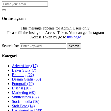
On Instagram
This message appears for Admin Users only:
Please fill the Instagram Access Token. You can get Instagram
Access Token by go to
this page
Search for:
Search
Kategori
Advertising
(17)
Baker Story
(7)
Branding
(22)
Desain Grafis
(53)
Fotografi
(79)
Lisensi
(20)
Marketing
(69)
Shutterstock
(87)
Social media
(16)
Stok Foto
(14)
Uncategorized
(30)