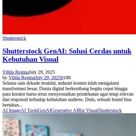
Shutterstock
Shutterstock GenAI: Solusi Cerdas untuk
Kebutuhan Visual
Villda Regina
July 29, 2025
by
Villda Regina
July 29, 2025
0
188
Selama satu dekade terakhir, industri konten telah mengalami
transformasi besar. Dunia digital berkembang begitu cepat hingga
para kreator harus terus menyesuaikan pendekatan agar tetap relevan
dan responsif terhadap kebutuhan audiens. Dulu, sebuah brand bisa
bertahan...
AI Image
AI Tools
GenAI
Generative AI
Riz Visual
Shutterstock