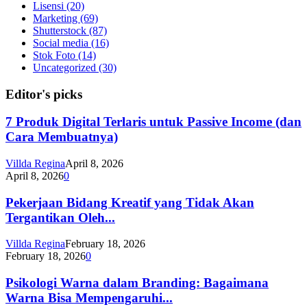
Lisensi
(20)
Marketing
(69)
Shutterstock
(87)
Social media
(16)
Stok Foto
(14)
Uncategorized
(30)
Editor's picks
7 Produk Digital Terlaris untuk Passive Income (dan
Cara Membuatnya)
Villda Regina
April 8, 2026
April 8, 2026
0
Pekerjaan Bidang Kreatif yang Tidak Akan
Tergantikan Oleh...
Villda Regina
February 18, 2026
February 18, 2026
0
Psikologi Warna dalam Branding: Bagaimana
Warna Bisa Mempengaruhi...