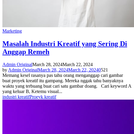
Marketing
Masalah Industri Kreatif yang Sering Di
Anggap Remeh
Admin Original
March 28, 2024
March 22, 2024
by
Admin Original
March 28, 2024
March 22, 2024
0
521
Memang kesel rasanya pas tahu orang menganggap cari gambar
buat proyek kreatif itu gampang. Mereka nggak tahu banyaknya
waktu yang terbuang buat cari satu gambar doang. Cari keyword A
yang keluar B, Ketemu visual...
industri kreatif
Proeyk kreatif