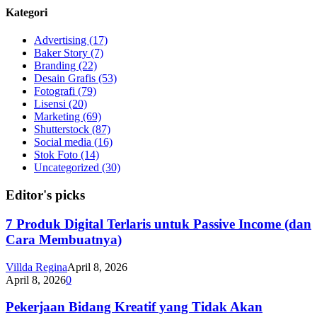
Kategori
Advertising
(17)
Baker Story
(7)
Branding
(22)
Desain Grafis
(53)
Fotografi
(79)
Lisensi
(20)
Marketing
(69)
Shutterstock
(87)
Social media
(16)
Stok Foto
(14)
Uncategorized
(30)
Editor's picks
7 Produk Digital Terlaris untuk Passive Income (dan
Cara Membuatnya)
Villda Regina
April 8, 2026
April 8, 2026
0
Pekerjaan Bidang Kreatif yang Tidak Akan