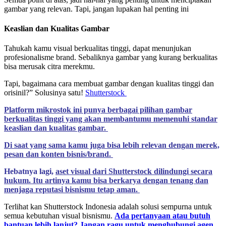
gambar yang relevan. Tapi, jangan lupakan hal penting ini
Keaslian dan Kualitas Gambar
Tahukah kamu visual berkualitas tinggi, dapat menunjukan
profesionalisme brand. Sebaliknya
gambar yang kurang berkualitas
bisa merusak citra merekmu.
Tapi, bagaimana cara membuat gambar dengan kualitas tinggi dan
orisinil?” Solusinya satu!
Shutterstock
Platform mikrostok ini punya berbagai pilihan gambar
berkualitas tinggi yang akan membantumu memenuhi standar
keaslian dan kualitas gambar.
Di saat yang sama kamu juga bisa lebih relevan dengan merek,
pesan dan konten bisnis/brand.
Hebatnya lagi,
aset visual dari Shutterstock dilindungi secara
hukum. Itu artinya kamu bisa berkarya dengan tenang dan
menjaga reputasi bisnismu tetap aman.
Terlihat kan Shutterstock Indonesia adalah solusi sempurna untuk
semua kebutuhan visual bisnismu.
Ada pertanyaan atau butuh
bantuan lebih lanjut? Jangan ragu untuk menghubungi agen