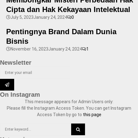
Cipta dan Hak Kekayaan Intelektual
July 5, 2023
January 24, 2024
0
Pentingnya Brand Dalam Dunia
Bisnis
November 16, 2023
January 24, 2024
1
Newsletter
On Instagram
This message appears for Admin Users only:
Please fill the Instagram Access Token. You can get Instagram
Access Token by go to
this page
Search
for: