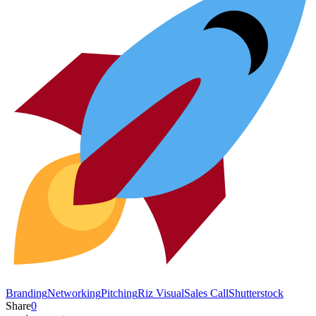
Branding
Networking
Pitching
Riz Visual
Sales Call
Shutterstock
Share
0