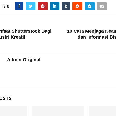
0
T
faat Shutterstock Bagi
10 Cara Menjaga Kea
stri Kreatif
dan Informasi Bi
Admin Original
POSTS