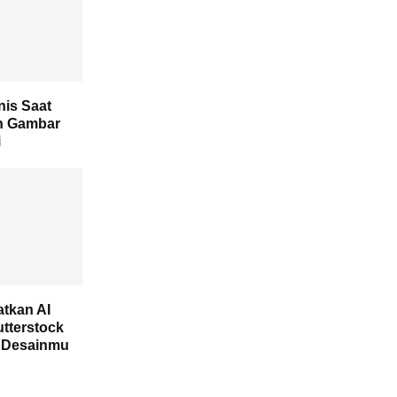
is Saat
n Gambar
i
atkan AI
utterstock
 Desainmu