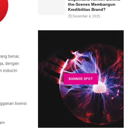
the-Scenes Membangun
Kredibilitas Brand?
December 4, 2025
ang benar,
ga, dengan
 industri
BANNER SPOT
gganan lisensi
gam