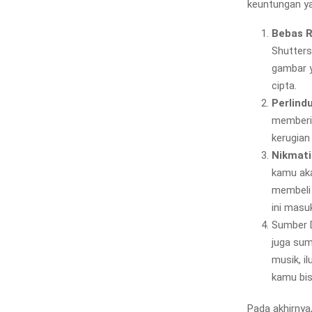
keuntungan ya
Bebas 
Shutters
gambar y
cipta.
Perlind
memberi
kerugian
Nikmati
kamu aka
membeli 
ini masu
Sumber D
juga sum
musik, i
kamu bis
Pada akhirnya