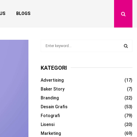
US
BLOGS
S
e
a
S
r
KATEGORI
c
E
h
Advertising
(17)
f
A
o
Baker Story
(7)
r
R
Branding
(22)
:
Desain Grafis
(53)
C
Fotografi
(79)
H
Lisensi
(20)
Marketing
(69)