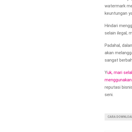
watermark mel
keuntungan ya
Hindari mengg
selain ilegal,
Padahal, dala
akan melangga
sangat berba
Y
uk, mari sel
menggunakan 
reputasi bisn
seni.
CARA DOWNLOA