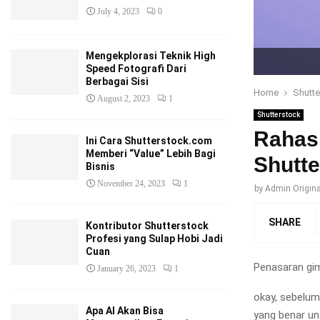
July 4, 2023
0
Mengekplorasi Teknik High
Speed Fotografi Dari
Berbagai Sisi
Home
Shutte
August 2, 2023
1
Shutterstock
Rahas
Ini Cara Shutterstock.com
Memberi “Value” Lebih Bagi
Shutt
Bisnis
November 24, 2023
1
by
Admin Origina
SHARE
Kontributor Shutterstock
Profesi yang Sulap Hobi Jadi
Cuan
Penasaran gi
January 26, 2023
1
okay, sebelum
Apa AI Akan Bisa
yang benar un