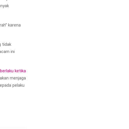
anyak
rah” karena
 tidak
acam ini
berlaku ketika
 akan menjaga
kepada pelaku