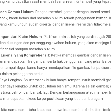
ng kamu dapatkan saat membeli lisensi resmi di tempat yang tepat
Rasa Cemas Hukum
: Dengan membeli gambar dengan lisensi resmi 
tock, kamu bebas dari masalah hukum terkait penggunaan konten. K
ang kamu unduh sudah disertai dengan lisensi resmi dan tidak mela
ungan dari Klaim Hukum
: Platfrom mikrostok yang berdiri sejak 200
kan dukungan dan pertanggungjawaban hukum, yang akan menjaga 
 finansial maupun masalah hukum.
 Lisensi yang Komprehensif:
Ketika membeli gambar dengan lisens
n mendapatkan file gambar, serta hak penggunaan yang jelas. Berb
si tempat ilegal, kamu hanya mendapatkan file gambar, tanpa disertai
k dalam pelanggaran serius.
aya Lengkap: Shutterstock bukan hanya tempat untuk membeli gam
ber daya lengkap untuk kebutuhan bisnismu. Karena selain gambar, a
lustrasi, vektor, dan banyak lagi. Dengan berlangganan atau membeli l
a mendapatkan akses ke perpustakaan yang luas dan beragam.
, kita sama sama tahu kalau cara download gambar di shutterstock