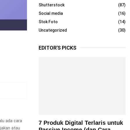
Shutterstock
(87)
Social media
(16)
Stok Foto
(14)
Uncategorized
(30)
EDITOR'S PICKS
alu ada cara
7 Produk Digital Terlaris untuk
jakan atau
Passive Income (dan Cara