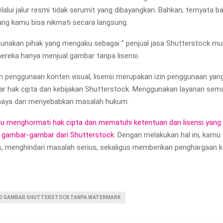
alui jalur resmi tidak serumit yang dibayangkan. Bahkan, ternyata b
ng kamu bisa nikmati secara langsung.
unakan pihak yang mengaku sebagai ” penjual jasa Shutterstock mu
 mereka hanya menjual gambar tanpa lisensi.
m penggunaan konten visual, lisensi merupakan izin penggunaan yang
r hak cipta dan kebijakan Shutterstock. Menggunakan layanan sem
haya dan menyebabkan masalah hukum.
alu menghormati hak cipta dan mematuhi ketentuan dan lisensi yang 
gambar-gambar dari Shutterstock.
Dengan melakukan hal ini, kamu
is, menghindari masalah serius, sekaligus memberikan penghargaan 
D GAMBAR SHUTTERSTOCK TANPA WATERMARK