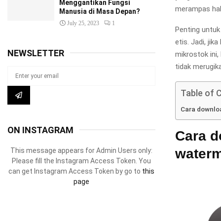
Menggantikan Fungsi
merampas hak 
Manusia di Masa Depan?
July 25, 2023
1
Penting untuk
etis. Jadi, j
NEWSLETTER
mikrostok ini
tidak merugik
Table of 
Cara downlo
ON INSTAGRAM
Cara d
water
This message appears for Admin Users only:
Please fill the Instagram Access Token. You
can get Instagram Access Token by go to
this
page