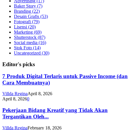
Advertising
(17)
Baker Story
(7)
Branding
(22)
Desain Grafis
(53)
Fotografi
(79)
Lisensi
(20)
Marketing
(69)
Shutterstock
(87)
Social media
(16)
Stok Foto
(14)
Uncategorized
(30)
Editor's picks
7 Produk Digital Terlaris untuk Passive Income (dan
Cara Membuatnya)
Villda Regina
April 8, 2026
April 8, 2026
0
Pekerjaan Bidang Kreatif yang Tidak Akan
Tergantikan Oleh...
Villda Regina
February 18, 2026