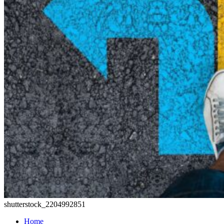
shutterstock_2204992851
Home