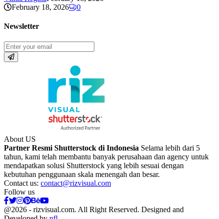
February 18, 2026
0
Newsletter
About US
Partner Resmi Shutterstock di Indonesia
Selama lebih dari 5
tahun, kami telah membantu banyak perusahaan dan agency untuk
mendapatkan solusi Shutterstock yang lebih sesuai dengan
kebutuhan penggunaan skala menengah dan besar.
Contact us:
contact@rizvisual.com
Follow us
Facebook
Twitter
Instagram
Pinterest
Behance
Youtube
@2026 - rizvisual.com. All Right Reserved. Designed and
Developed by
nfl