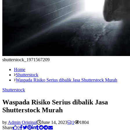
shutterstock_1971567209
Home
Shutterstock
Waspada Risiko Serius dibalik Jasa Shutterstock Murah
Shutterstock
Waspada Risiko Serius dibalik Jasa
Shutterstock Murah
by
Admin Original
June 14, 2023
1
1804
Share
0