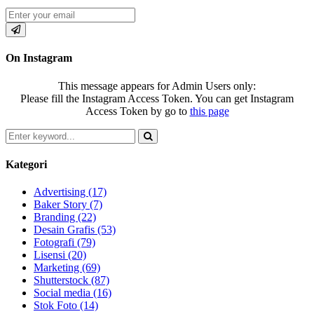
On Instagram
This message appears for Admin Users only:
Please fill the Instagram Access Token. You can get Instagram
Access Token by go to
this page
Search
for:
Search
Kategori
Advertising
(17)
Baker Story
(7)
Branding
(22)
Desain Grafis
(53)
Fotografi
(79)
Lisensi
(20)
Marketing
(69)
Shutterstock
(87)
Social media
(16)
Stok Foto
(14)