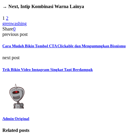
→ Next, Intip Kombinasi Warna Lainya
1
2
grenwashing
Share
0
previous post
Cara Mudah Bikin Tombol CTA Clickable dan Menguntungkan Bisnismu
next post
Trik Bikin Video Instagram Singkat Tapi Berdampak
Admin Original
Related posts