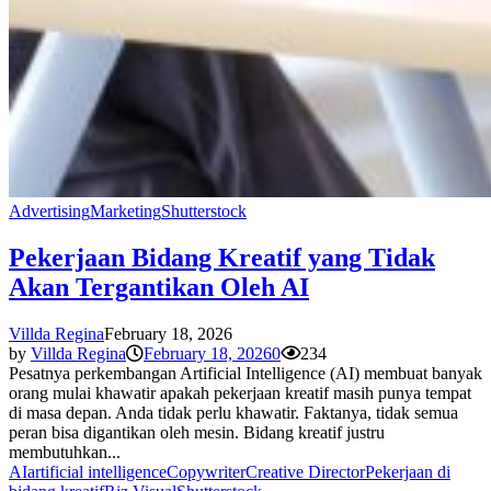
Advertising
Marketing
Shutterstock
Pekerjaan Bidang Kreatif yang Tidak
Akan Tergantikan Oleh AI
Villda Regina
February 18, 2026
by
Villda Regina
February 18, 2026
0
234
Pesatnya perkembangan Artificial Intelligence (AI) membuat banyak
orang mulai khawatir apakah pekerjaan kreatif masih punya tempat
di masa depan. Anda tidak perlu khawatir. Faktanya, tidak semua
peran bisa digantikan oleh mesin. Bidang kreatif justru
membutuhkan...
AI
artificial intelligence
Copywriter
Creative Director
Pekerjaan di