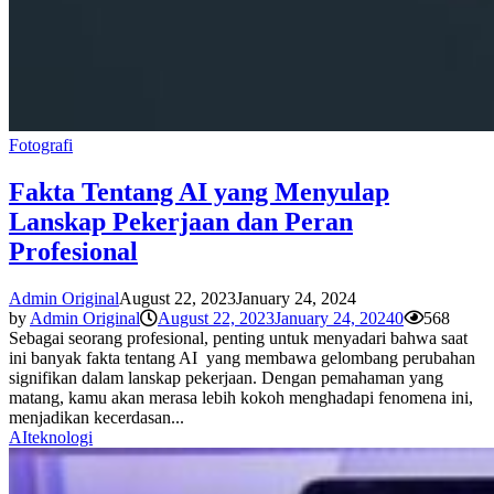
Fotografi
Fakta Tentang AI yang Menyulap
Lanskap Pekerjaan dan Peran
Profesional
Admin Original
August 22, 2023
January 24, 2024
by
Admin Original
August 22, 2023
January 24, 2024
0
568
Sebagai seorang profesional, penting untuk menyadari bahwa saat
ini banyak fakta tentang AI yang membawa gelombang perubahan
signifikan dalam lanskap pekerjaan. Dengan pemahaman yang
matang, kamu akan merasa lebih kokoh menghadapi fenomena ini,
menjadikan kecerdasan...
AI
teknologi