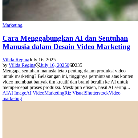
Marketing
Cara Menggabungkan AI dan Sentuhan
Manusia dalam Desain Video Marketing
Villda Regina
July 16, 2025
by
Villda Regina
July 16, 2025
0
235
Mengapa sentuhan manusia tetap penting dalam produksi video
untuk marketing? Belakangan ini, tingginya permintaan atas konten
video membuat banyak tim kreatif dan brand beralih ke AI untuk
mempercepat proses produksi. Meskipun efisien, hasil AI sering...
AI
AI Image
AI Video
Marketing
Riz Visual
Shutterstock
Video
marketing