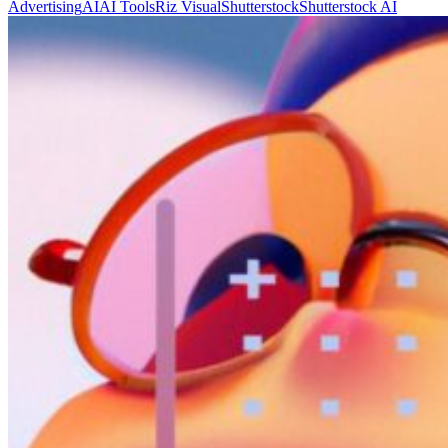
Advertising
AI
AI Tools
Riz Visual
Shutterstock
Shutterstock AI