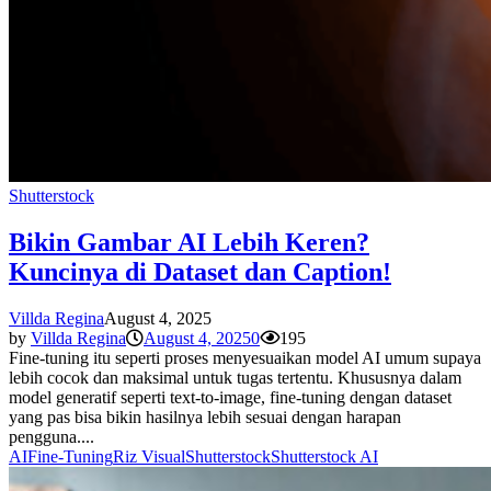
Shutterstock
Bikin Gambar AI Lebih Keren?
Kuncinya di Dataset dan Caption!
Villda Regina
August 4, 2025
by
Villda Regina
August 4, 2025
0
195
Fine-tuning itu seperti proses menyesuaikan model AI umum supaya
lebih cocok dan maksimal untuk tugas tertentu. Khususnya dalam
model generatif seperti text-to-image, fine-tuning dengan dataset
yang pas bisa bikin hasilnya lebih sesuai dengan harapan
pengguna....
AI
Fine-Tuning
Riz Visual
Shutterstock
Shutterstock AI