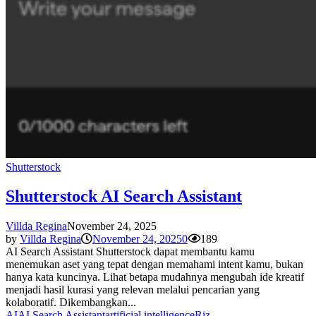
Shutterstock
Shutterstock AI Search Assistant
Villda Regina
November 24, 2025
by
Villda Regina
November 24, 2025
0
189
AI Search Assistant Shutterstock dapat membantu kamu
menemukan aset yang tepat dengan memahami intent kamu, bukan
hanya kata kuncinya. Lihat betapa mudahnya mengubah ide kreatif
menjadi hasil kurasi yang relevan melalui pencarian yang
kolaboratif. Dikembangkan...
AI
AI Search Assistant
artificial intelligence
Riz