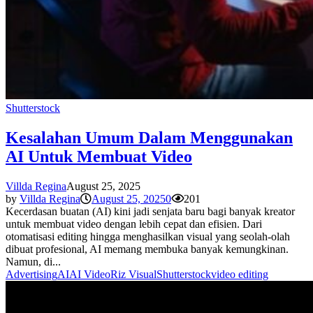
Shutterstock
Kesalahan Umum Dalam Menggunakan
AI Untuk Membuat Video
Villda Regina
August 25, 2025
by
Villda Regina
August 25, 2025
0
201
Kecerdasan buatan (AI) kini jadi senjata baru bagi banyak kreator
untuk membuat video dengan lebih cepat dan efisien. Dari
otomatisasi editing hingga menghasilkan visual yang seolah-olah
dibuat profesional, AI memang membuka banyak kemungkinan.
Namun, di...
Advertising
AI
AI Video
Riz Visual
Shutterstock
video editing