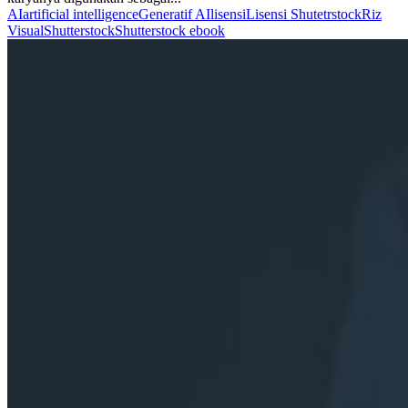
AI
artificial intelligence
Generatif AI
lisensi
Lisensi Shutetrstock
Riz
Visual
Shutterstock
Shutterstock ebook