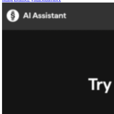
bidang kreatif
Riz Visual
Shutterstock