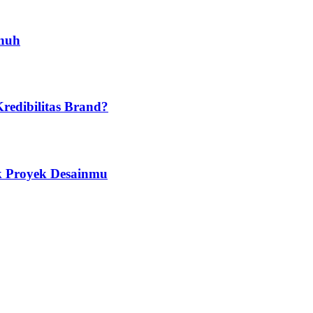
enuh
edibilitas Brand?
uk Proyek Desainmu