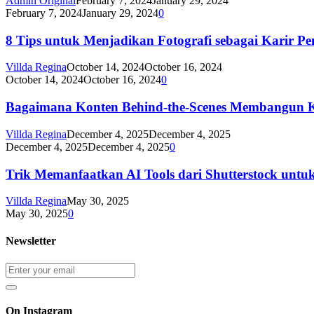
Admin Original
February 7, 2024
January 29, 2024
February 7, 2024
January 29, 2024
0
8 Tips untuk Menjadikan Fotografi sebagai Karir P
Villda Regina
October 14, 2024
October 16, 2024
October 14, 2024
October 16, 2024
0
Bagaimana Konten Behind-the-Scenes Membangun Kr
Villda Regina
December 4, 2025
December 4, 2025
December 4, 2025
December 4, 2025
0
Trik Memanfaatkan AI Tools dari Shutterstock unt
Villda Regina
May 30, 2025
May 30, 2025
0
Newsletter
On Instagram