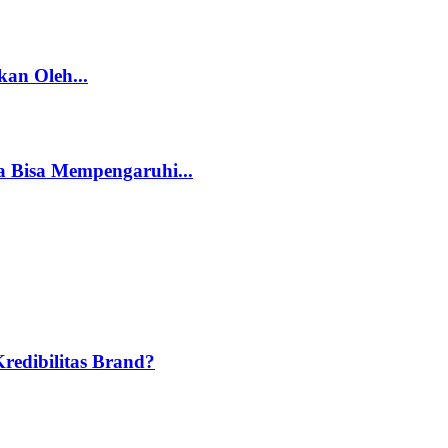
an Oleh...
 Bisa Mempengaruhi...
edibilitas Brand?