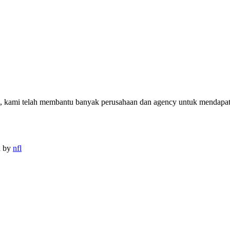
n, kami telah membantu banyak perusahaan dan agency untuk mendapatk
d by
nfl