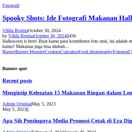
Fotografi
Spooky Shots: Ide Fotografi Makanan Hal
Villda Regina
October 30, 2024
by
Villda Regina
October 30, 2024
0
456
Halloween is here! Buat kamu para kontributor foto stok, ini adal
kamu? Makanan juga bisa diubah...
Burger
Burger Monster
Cookies
Cupcakes
Food photography
Fotografi
Banner spot
Recent posts
Mengintip Kelezatan 15 Makanan Ringan dalam Le
Admin Original
May 5, 2023
May 5, 2023
0
Apa Sih Pentingnya Media Promosi Cetak di Era Dig