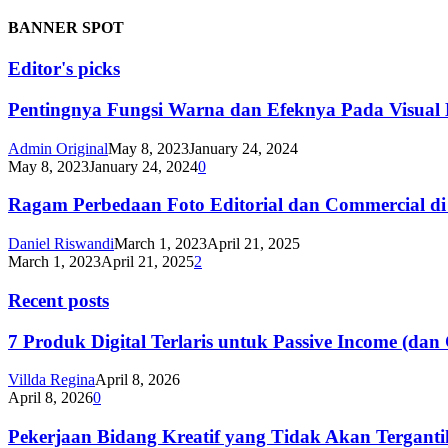
BANNER SPOT
Editor's picks
Pentingnya Fungsi Warna dan Efeknya Pada Visual
Admin Original
May 8, 2023
January 24, 2024
May 8, 2023
January 24, 2024
0
Ragam Perbedaan Foto Editorial dan Commercial di
Daniel Riswandi
March 1, 2023
April 21, 2025
March 1, 2023
April 21, 2025
2
Recent posts
7 Produk Digital Terlaris untuk Passive Income (d
Villda Regina
April 8, 2026
April 8, 2026
0
Pekerjaan Bidang Kreatif yang Tidak Akan Terganti