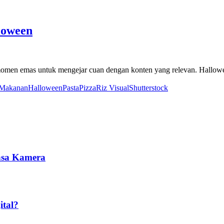
loween
ah momen emas untuk mengejar cuan dengan konten yang relevan. Hallo
 Makanan
Halloween
Pasta
Pizza
Riz Visual
Shutterstock
nsa Kamera
ital?