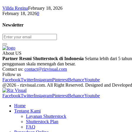
Villda Regina
February 18, 2026
February 18, 2026
0
Newsletter
About US
Partner Resmi Shutterstock di Indonesia
Selama lebih dari 5 tahu
penggunaan skala menengah dan besar.
Contact us:
contact@rizvisual.com
Follow us
Facebook
Twitter
Instagram
Pinterest
Behance
Youtube
@2026 - rizvisual.com. All Right Reserved. Designed and Develope
Facebook
Twitter
Instagram
Pinterest
Behance
Youtube
Home
Tentang Kami
Layanan Shutterstock
Shutterstock Plan
FAQ