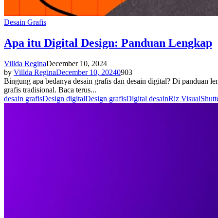
Desain Grafis
Apa itu Digital Design: Panduan Lengkap
Villda Regina
December 10, 2024
by
Villda Regina
December 10, 2024
0
903
Bingung apa bedanya desain grafis dan desain digital? Di panduan leng
grafis tradisional. Baca terus...
desain grafis
Design digital
Design grafis
Digital desain
Riz Visual
Shutt