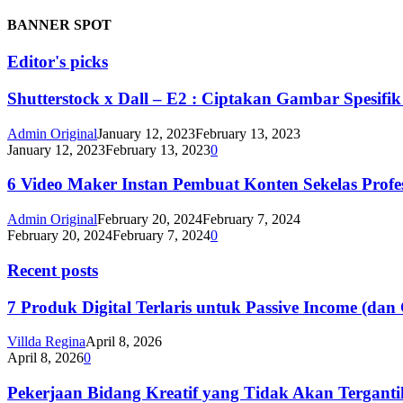
BANNER SPOT
Editor's picks
Shutterstock x Dall – E2 : Ciptakan Gambar Spesif
Admin Original
January 12, 2023
February 13, 2023
January 12, 2023
February 13, 2023
0
6 Video Maker Instan Pembuat Konten Sekelas Profe
Admin Original
February 20, 2024
February 7, 2024
February 20, 2024
February 7, 2024
0
Recent posts
7 Produk Digital Terlaris untuk Passive Income (d
Villda Regina
April 8, 2026
April 8, 2026
0
Pekerjaan Bidang Kreatif yang Tidak Akan Terganti