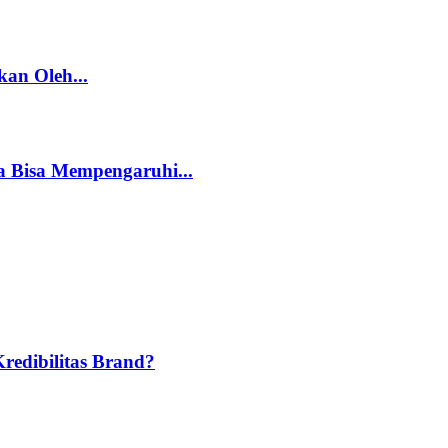
an Oleh...
 Bisa Mempengaruhi...
edibilitas Brand?