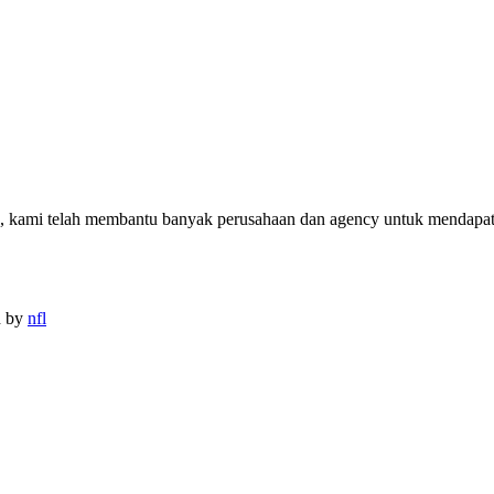
n, kami telah membantu banyak perusahaan dan agency untuk mendapatk
d by
nfl