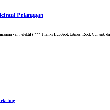
cintai Pelanggan
pemasaran yang efektif ( *** Thanks HubSpot, Litmus, Rock Content, dan 
a
arketing