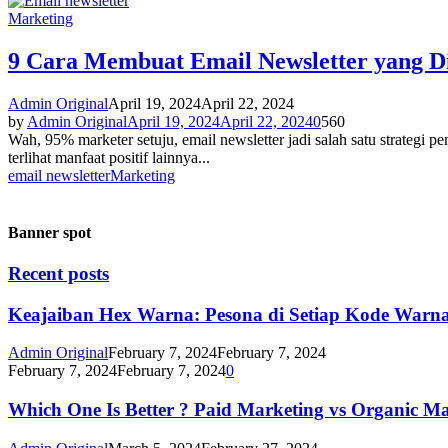
Marketing
9 Cara Membuat Email Newsletter yang Di
Admin Original
April 19, 2024
April 22, 2024
by
Admin Original
April 19, 2024
April 22, 2024
0
560
Wah, 95% marketer setuju, email newsletter jadi salah satu strategi 
terlihat manfaat positif lainnya...
email newsletter
Marketing
Banner spot
Recent posts
Keajaiban Hex Warna: Pesona di Setiap Kode Warn
Admin Original
February 7, 2024
February 7, 2024
February 7, 2024
February 7, 2024
0
Which One Is Better ? Paid Marketing vs Organic M