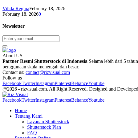
Villda Regina
February 18, 2026
February 18, 2026
0
Newsletter
About US
Partner Resmi Shutterstock di Indonesia
Selama lebih dari 5 tahu
penggunaan skala menengah dan besar.
Contact us:
contact@rizvisual.com
Follow us
Facebook
Twitter
Instagram
Pinterest
Behance
Youtube
@2026 - rizvisual.com. All Right Reserved. Designed and Develope
Facebook
Twitter
Instagram
Pinterest
Behance
Youtube
Home
Tentang Kami
Layanan Shutterstock
Shutterstock Plan
FAQ