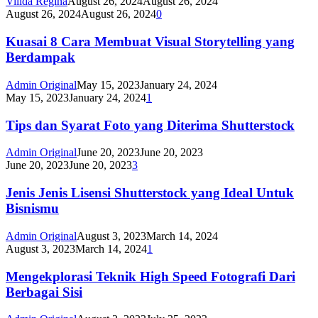
Villda Regina
August 26, 2024
August 26, 2024
August 26, 2024
August 26, 2024
0
Kuasai 8 Cara Membuat Visual Storytelling yang
Berdampak
Admin Original
May 15, 2023
January 24, 2024
May 15, 2023
January 24, 2024
1
Tips dan Syarat Foto yang Diterima Shutterstock
Admin Original
June 20, 2023
June 20, 2023
June 20, 2023
June 20, 2023
3
Jenis Jenis Lisensi Shutterstock yang Ideal Untuk
Bisnismu
Admin Original
August 3, 2023
March 14, 2024
August 3, 2023
March 14, 2024
1
Mengekplorasi Teknik High Speed Fotografi Dari
Berbagai Sisi