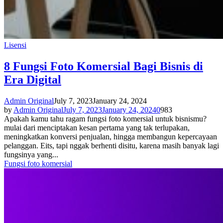
Lisensi
8 Fungsi Foto Komersial Bagi Bisnis di
Era Digital
Admin Original
July 7, 2023
January 24, 2024
by
Admin Original
July 7, 2023
January 24, 2024
0
983
Apakah kamu tahu ragam fungsi foto komersial untuk bisnismu?
mulai dari menciptakan kesan pertama yang tak terlupakan,
meningkatkan konversi penjualan, hingga membangun kepercayaan
pelanggan. Eits, tapi nggak berhenti disitu, karena masih banyak lagi
fungsinya yang...
Fungsi foto komersial