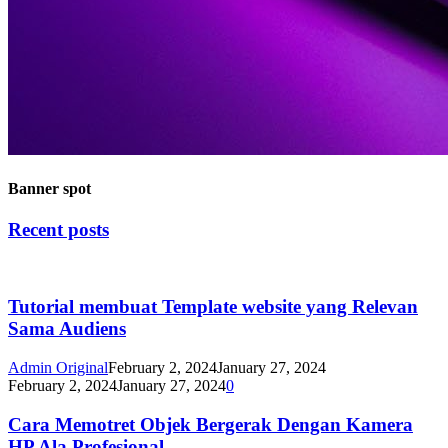
Banner spot
Recent posts
Tutorial membuat Template website yang Relevan
Sama Audiens
Admin Original
February 2, 2024
January 27, 2024
February 2, 2024
January 27, 2024
0
Cara Memotret Objek Bergerak Dengan Kamera
HP Ala Profesional