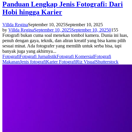
Panduan Lengkap Jenis Fotografi: Dari
Hobi hingga Karier
Villda Regina
September 10, 2025
September 10, 2025
by
Villda Regina
September 10, 2025
September 10, 2025
0
155
Fotografi bukan cuma soal menekan tombol kamera. Dunia ini luas,
penuh dengan gaya, teknik, dan aliran kreatif yang bisa kamu pilih
sesuai minat. Ada fotografer yang memilih untuk serba bisa, tapi
banyak juga yang akhirnya...
Fotografi
Fotografi Jurnalistik
Fotografi Komersial
Fotografi
Makanan
Jenis fotografi
Karier Fotografi
Riz Visual
Shutterstock