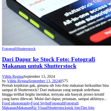
Fotografi
Shutterstock
Dari Dapur ke Stock Foto: Fotografi
Makanan untuk Shutterstock
Villda Regina
September 13, 2024
by
Villda Regina
September 13, 2024
0
575
Pernah kepikiran gak, gimana sih foto-foto makanan berkualitas bisa
sampai di Shutterstock? Dari makanan yang tampak sederhana
hingga terlihat begitu memikat, ternyata ada banyak proses kreatif
yang harus dilewati. Mulai dari dapur, penataan, sampai akhirnya...
Food photography
Food Stylist
Fotografi
Fotografi
Makanan
Makanan
Riz Visual
Shutterstock
stok foto
Tips foto