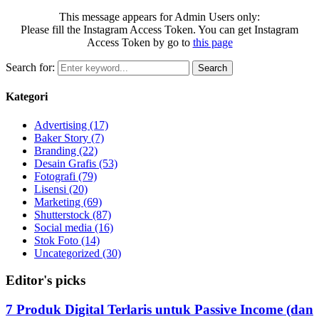
This message appears for Admin Users only:
Please fill the Instagram Access Token. You can get Instagram
Access Token by go to
this page
Search for:
Search
Kategori
Advertising
(17)
Baker Story
(7)
Branding
(22)
Desain Grafis
(53)
Fotografi
(79)
Lisensi
(20)
Marketing
(69)
Shutterstock
(87)
Social media
(16)
Stok Foto
(14)
Uncategorized
(30)
Editor's picks
7 Produk Digital Terlaris untuk Passive Income (dan