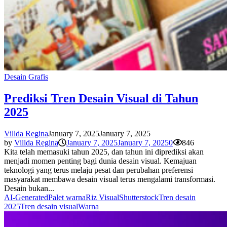
Desain Grafis
Prediksi Tren Desain Visual di Tahun
2025
Villda Regina
January 7, 2025
January 7, 2025
by
Villda Regina
January 7, 2025
January 7, 2025
0
846
Kita telah memasuki tahun 2025, dan tahun ini diprediksi akan
menjadi momen penting bagi dunia desain visual. Kemajuan
teknologi yang terus melaju pesat dan perubahan preferensi
masyarakat membawa desain visual terus mengalami transformasi.
Desain bukan...
AI-Generated
Palet warna
Riz Visual
Shutterstock
Tren desain
2025
Tren desain visual
Warna