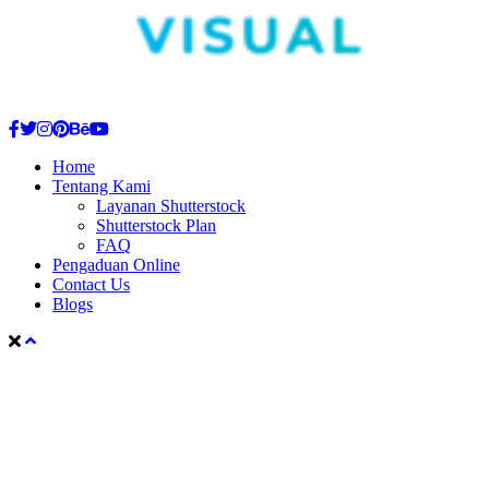
Facebook
Twitter
Instagram
Pinterest
Behance
Youtube
Home
Tentang Kami
Layanan Shutterstock
Shutterstock Plan
FAQ
Pengaduan Online
Contact Us
Blogs