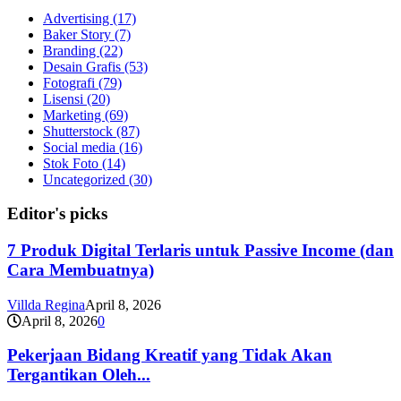
Advertising
(17)
Baker Story
(7)
Branding
(22)
Desain Grafis
(53)
Fotografi
(79)
Lisensi
(20)
Marketing
(69)
Shutterstock
(87)
Social media
(16)
Stok Foto
(14)
Uncategorized
(30)
Editor's picks
7 Produk Digital Terlaris untuk Passive Income (dan
Cara Membuatnya)
Villda Regina
April 8, 2026
April 8, 2026
0
Pekerjaan Bidang Kreatif yang Tidak Akan
Tergantikan Oleh...