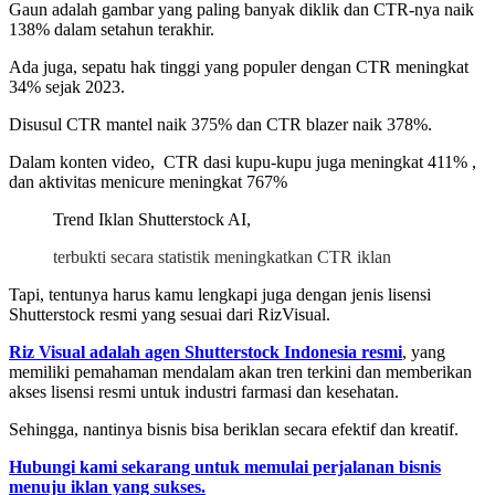
Gaun adalah gambar yang paling banyak diklik dan CTR-nya naik
138% dalam setahun terakhir.
Ada juga, sepatu hak tinggi yang populer dengan CTR meningkat
34% sejak 2023.
Disusul CTR mantel naik 375% dan CTR blazer naik 378%.
Dalam konten video, CTR dasi kupu-kupu juga meningkat 411% ,
dan aktivitas menicure meningkat 767%
Trend Iklan Shutterstock AI,
terbukti secara statistik meningkatkan CTR iklan
Tapi, tentunya harus kamu lengkapi juga dengan jenis lisensi
Shutterstock resmi yang sesuai dari RizVisual.
Riz Visual adalah agen Shutterstock Indonesia resmi
, yang
memiliki pemahaman mendalam akan tren terkini dan memberikan
akses lisensi resmi untuk industri farmasi dan kesehatan.
Sehingga, nantinya bisnis bisa beriklan secara efektif dan kreatif.
Hubungi kami sekarang untuk memulai perjalanan bisnis
menuju iklan yang sukses.