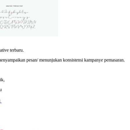
ive terbaru.
uk menyampaikan pesan/ menunjukan konsistensi kampanye pemasaran.
ik,
u
i