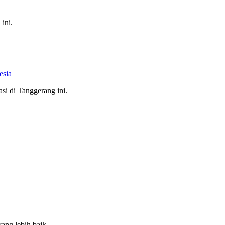
ini.
esia
i di Tanggerang ini.
ang lebih baik.