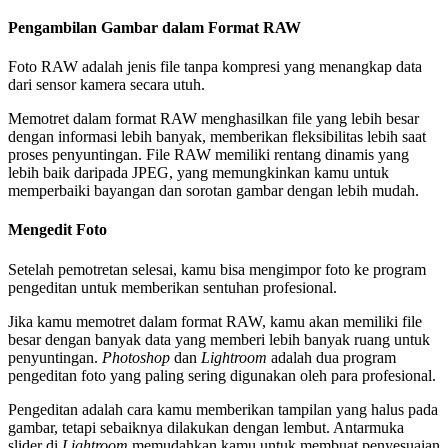
Pengambilan Gambar dalam Format RAW
Foto RAW adalah jenis file tanpa kompresi yang menangkap data
dari sensor kamera secara utuh.
Memotret dalam format RAW menghasilkan file yang lebih besar
dengan informasi lebih banyak, memberikan fleksibilitas lebih saat
proses penyuntingan. File RAW memiliki rentang dinamis yang
lebih baik daripada JPEG, yang memungkinkan kamu untuk
memperbaiki bayangan dan sorotan gambar dengan lebih mudah.
Mengedit Foto
Setelah pemotretan selesai, kamu bisa mengimpor foto ke program
pengeditan untuk memberikan sentuhan profesional.
Jika kamu memotret dalam format RAW, kamu akan memiliki file
besar dengan banyak data yang memberi lebih banyak ruang untuk
penyuntingan.
Photoshop
dan
Lightroom
adalah dua program
pengeditan foto yang paling sering digunakan oleh para profesional.
Pengeditan adalah cara kamu memberikan tampilan yang halus pada
gambar, tetapi sebaiknya dilakukan dengan lembut. Antarmuka
slider di
Lightroom
memudahkan kamu untuk membuat penyesuaian