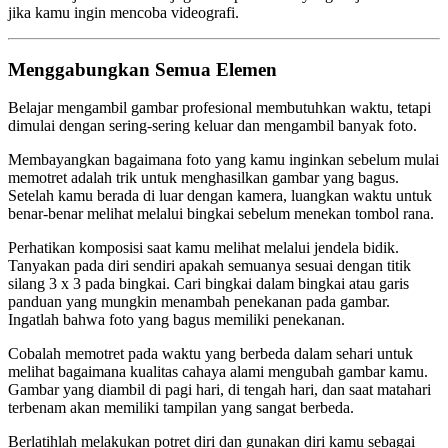
jika kamu ingin mencoba videografi.
Menggabungkan Semua Elemen
Belajar mengambil gambar profesional membutuhkan waktu, tetapi
dimulai dengan sering-sering keluar dan mengambil banyak foto.
Membayangkan bagaimana foto yang kamu inginkan sebelum mulai
memotret adalah trik untuk menghasilkan gambar yang bagus.
Setelah kamu berada di luar dengan kamera, luangkan waktu untuk
benar-benar melihat melalui bingkai sebelum menekan tombol rana.
Perhatikan komposisi saat kamu melihat melalui jendela bidik.
Tanyakan pada diri sendiri apakah semuanya sesuai dengan titik
silang 3 x 3 pada bingkai. Cari bingkai dalam bingkai atau garis
panduan yang mungkin menambah penekanan pada gambar.
Ingatlah bahwa foto yang bagus memiliki penekanan.
Cobalah memotret pada waktu yang berbeda dalam sehari untuk
melihat bagaimana kualitas cahaya alami mengubah gambar kamu.
Gambar yang diambil di pagi hari, di tengah hari, dan saat matahari
terbenam akan memiliki tampilan yang sangat berbeda.
Berlatihlah melakukan potret diri dan gunakan diri kamu sebagai