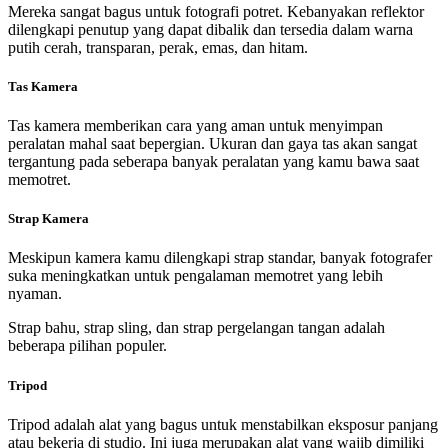
Mereka sangat bagus untuk fotografi potret. Kebanyakan reflektor
dilengkapi penutup yang dapat dibalik dan tersedia dalam warna
putih cerah, transparan, perak, emas, dan hitam.
Tas Kamera
Tas kamera memberikan cara yang aman untuk menyimpan
peralatan mahal saat bepergian. Ukuran dan gaya tas akan sangat
tergantung pada seberapa banyak peralatan yang kamu bawa saat
memotret.
Strap Kamera
Meskipun kamera kamu dilengkapi strap standar, banyak fotografer
suka meningkatkan untuk pengalaman memotret yang lebih
nyaman.
Strap bahu, strap sling, dan strap pergelangan tangan adalah
beberapa pilihan populer.
Tripod
Tripod adalah alat yang bagus untuk menstabilkan eksposur panjang
atau bekerja di studio. Ini juga merupakan alat yang wajib dimiliki