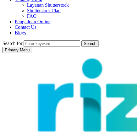
Layanan Shutterstock
Shutterstock Plan
FAQ
Pengaduan Online
Contact Us
Blogs
Search for:
Search
Primary Menu