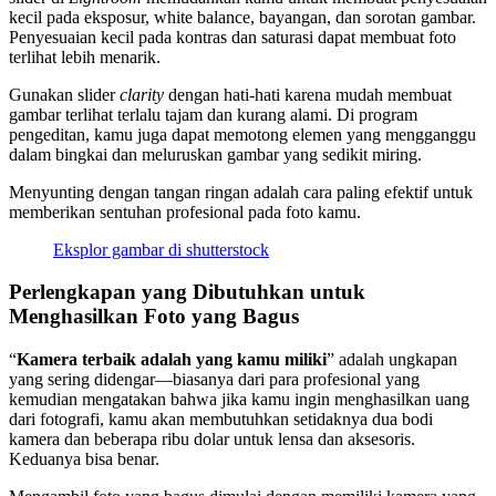
kecil pada eksposur, white balance, bayangan, dan sorotan gambar.
Penyesuaian kecil pada kontras dan saturasi dapat membuat foto
terlihat lebih menarik.
Gunakan slider
clarity
dengan hati-hati karena mudah membuat
gambar terlihat terlalu tajam dan kurang alami. Di program
pengeditan, kamu juga dapat memotong elemen yang mengganggu
dalam bingkai dan meluruskan gambar yang sedikit miring.
Menyunting dengan tangan ringan adalah cara paling efektif untuk
memberikan sentuhan profesional pada foto kamu.
Eksplor gambar di shutterstock
Perlengkapan yang Dibutuhkan untuk
Menghasilkan Foto yang Bagus
“
Kamera terbaik adalah yang kamu miliki
” adalah ungkapan
yang sering didengar—biasanya dari para profesional yang
kemudian mengatakan bahwa jika kamu ingin menghasilkan uang
dari fotografi, kamu akan membutuhkan setidaknya dua bodi
kamera dan beberapa ribu dolar untuk lensa dan aksesoris.
Keduanya bisa benar.