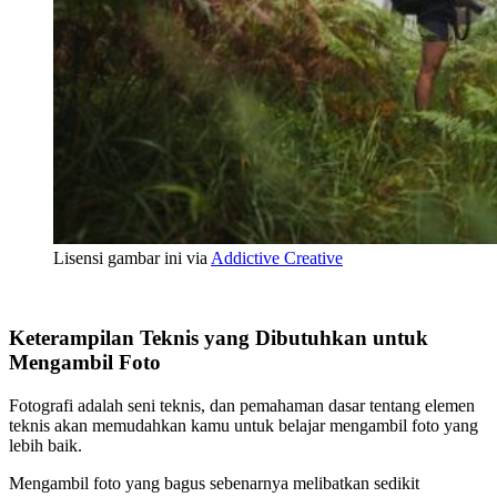
Lisensi gambar ini via
Addictive Creative
Keterampilan Teknis yang Dibutuhkan untuk
Mengambil Foto
Fotografi adalah seni teknis, dan pemahaman dasar tentang elemen
teknis akan memudahkan kamu untuk belajar mengambil foto yang
lebih baik.
Mengambil foto yang bagus sebenarnya melibatkan sedikit