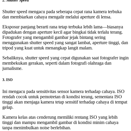
2. Shutter Speed
Shutter speed mengacu pada seberapa cepat rana kamera terbuka
dan membiarkan cahaya mengalir melalui aperture di lensa.
Eksposur panjang berarti rana tetap terbuka lebih lama—biasanya
dipadukan dengan aperture kecil agar bingkai tidak terlalu terang.
Fotografer yang mengambil gambar jejak bintang sering
menggunakan shutter speed yang sangat lambat, aperture tinggi, dan
tripod yang kuat untuk menangkap langit malam.
Sebaliknya, shutter speed yang cepat digunakan saat fotografer ingin
membekukan gerakan, seperti dalam fotografi olahraga dan
jurnalisme.
3. ISO
Ini mengacu pada sensitivitas sensor kamera terhadap cahaya. ISO
rendah cocok untuk pemotretan di kondisi terang, sementara ISO
tinggi akan menjaga kamera tetap sensitif terhadap cahaya di tempat
gelap.
Kamera kelas atas cenderung memiliki rentang ISO yang lebih
tinggi dan mampu mengambil gambar di kondisi minim cahaya
tanpa menimbulkan noise berlebihan.