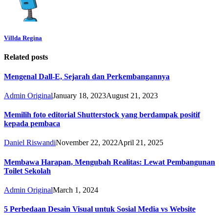
Villda Regina
Related posts
Mengenal Dall-E, Sejarah dan Perkembangannya
Admin Original
January 18, 2023
August 21, 2023
Memilih foto editorial Shutterstock yang berdampak positif
kepada pembaca
Daniel Riswandi
November 22, 2022
April 21, 2025
Membawa Harapan, Mengubah Realitas: Lewat Pembangunan
Toilet Sekolah
Admin Original
March 1, 2024
5 Perbedaan Desain Visual untuk Sosial Media vs Website