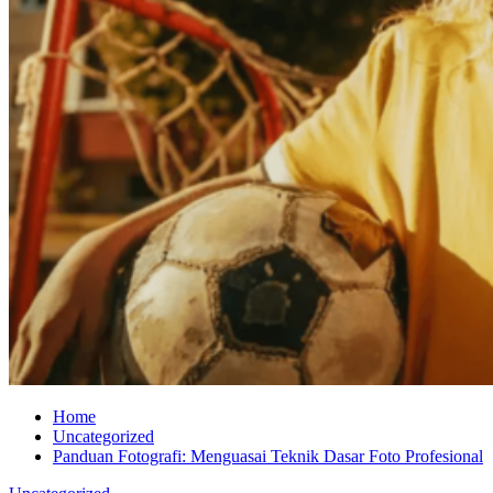
Home
Uncategorized
Panduan Fotografi: Menguasai Teknik Dasar Foto Profesional