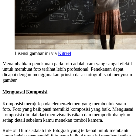
Lisensi gambar ini via
Kitreel
Menambahkan penekanan pada foto adalah cara yang sangat efektif
untuk membuat foto terlihat lebih profesional. Penekanan dapat
dicapai dengan menggunakan prinsip dasar fotografi saat menyusun
gambar.
Menguasai Komposisi
Komposisi merujuk pada elemen-elemen yang membentuk suatu
foto. Foto yang baik pasti memiliki komposisi yang baik. Menguasai
komposisi dimulai dari memvisualisasikan dan mempertimbangkan
setiap detail sebelum kamu menekan tombol kamera.
Rule of Thirds adalah trik fotografi yang terkenal untuk membantu
kamu belajar mengambil foto yang baik. Aturan ini membagi setiap