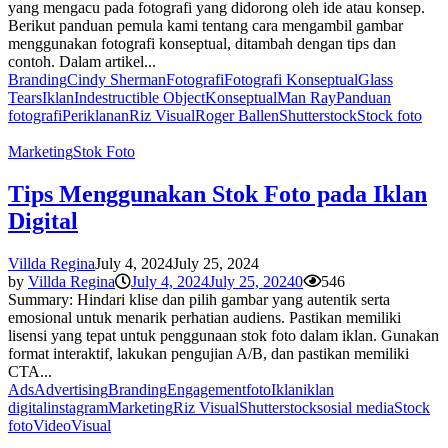
yang mengacu pada fotografi yang didorong oleh ide atau konsep.
Berikut panduan pemula kami tentang cara mengambil gambar
menggunakan fotografi konseptual, ditambah dengan tips dan
contoh. Dalam artikel...
Branding
Cindy Sherman
Fotografi
Fotografi Konseptual
Glass
Tears
Iklan
Indestructible Object
Konseptual
Man Ray
Panduan
fotografi
Periklanan
Riz Visual
Roger Ballen
Shutterstock
Stock foto
Marketing
Stok Foto
Tips Menggunakan Stok Foto pada Iklan
Digital
Villda Regina
July 4, 2024
July 25, 2024
by
Villda Regina
July 4, 2024
July 25, 2024
0
546
Summary: Hindari klise dan pilih gambar yang autentik serta
emosional untuk menarik perhatian audiens. Pastikan memiliki
lisensi yang tepat untuk penggunaan stok foto dalam iklan. Gunakan
format interaktif, lakukan pengujian A/B, dan pastikan memiliki
CTA...
Ads
Advertising
Branding
Engagement
foto
Iklan
iklan
digital
instagram
Marketing
Riz Visual
Shutterstock
sosial media
Stock
foto
Video
Visual