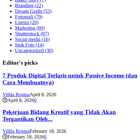
Branding
(22)
Desain Grafis
(53)
Fotografi
(79)
Lisensi
(20)
Marketing
(69)
Shutterstock
(87)
Social media
(16)
Stok Foto
(14)
Uncategorized
(30)
Editor's picks
7 Produk Digital Terlaris untuk Passive Income (dan
Cara Membuatnya)
Villda Regina
April 8, 2026
April 8, 2026
0
Pekerjaan Bidang Kreatif yang Tidak Akan
Tergantikan Oleh...
Villda Regina
February 18, 2026
February 18, 2026
0