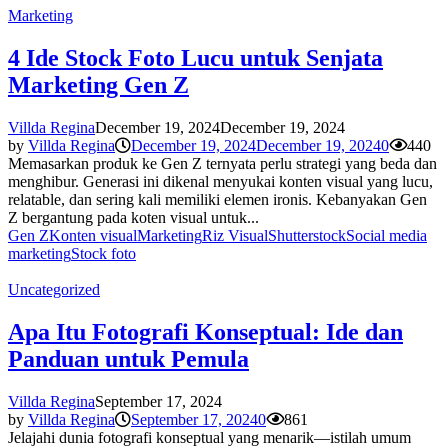
Marketing
4 Ide Stock Foto Lucu untuk Senjata
Marketing Gen Z
Villda Regina
December 19, 2024
December 19, 2024
by
Villda Regina
December 19, 2024
December 19, 2024
0
440
Memasarkan produk ke Gen Z ternyata perlu strategi yang beda dan
menghibur. Generasi ini dikenal menyukai konten visual yang lucu,
relatable, dan sering kali memiliki elemen ironis. Kebanyakan Gen
Z bergantung pada koten visual untuk...
Gen Z
Konten visual
Marketing
Riz Visual
Shutterstock
Social media
marketing
Stock foto
Uncategorized
Apa Itu Fotografi Konseptual: Ide dan
Panduan untuk Pemula
Villda Regina
September 17, 2024
by
Villda Regina
September 17, 2024
0
861
Jelajahi dunia fotografi konseptual yang menarik—istilah umum