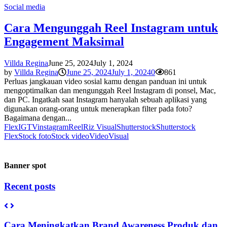
Social media
Cara Mengunggah Reel Instagram untuk
Engagement Maksimal
Villda Regina
June 25, 2024
July 1, 2024
by
Villda Regina
June 25, 2024
July 1, 2024
0
861
Perluas jangkauan video sosial kamu dengan panduan ini untuk
mengoptimalkan dan mengunggah Reel Instagram di ponsel, Mac,
dan PC. Ingatkah saat Instagram hanyalah sebuah aplikasi yang
digunakan orang-orang untuk menerapkan filter pada foto?
Bagaimana dengan...
Flex
IGTV
instagram
Reel
Riz Visual
Shutterstock
Shutterstock
Flex
Stock foto
Stock video
Video
Visual
Banner spot
Recent posts
Cara Meningkatkan Brand Awareness Produk dan