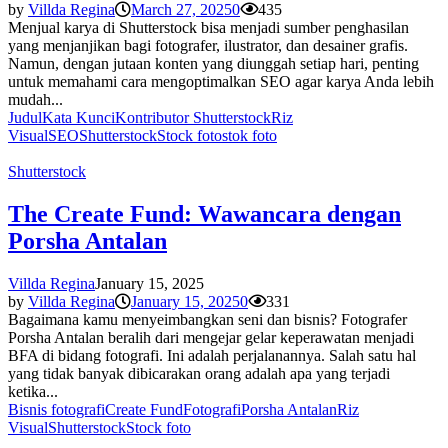
by
Villda Regina
March 27, 2025
0
435
Menjual karya di Shutterstock bisa menjadi sumber penghasilan
yang menjanjikan bagi fotografer, ilustrator, dan desainer grafis.
Namun, dengan jutaan konten yang diunggah setiap hari, penting
untuk memahami cara mengoptimalkan SEO agar karya Anda lebih
mudah...
Judul
Kata Kunci
Kontributor Shutterstock
Riz
Visual
SEO
Shutterstock
Stock foto
stok foto
Shutterstock
The Create Fund: Wawancara dengan
Porsha Antalan
Villda Regina
January 15, 2025
by
Villda Regina
January 15, 2025
0
331
Bagaimana kamu menyeimbangkan seni dan bisnis? Fotografer
Porsha Antalan beralih dari mengejar gelar keperawatan menjadi
BFA di bidang fotografi. Ini adalah perjalanannya. Salah satu hal
yang tidak banyak dibicarakan orang adalah apa yang terjadi
ketika...
Bisnis fotografi
Create Fund
Fotografi
Porsha Antalan
Riz
Visual
Shutterstock
Stock foto