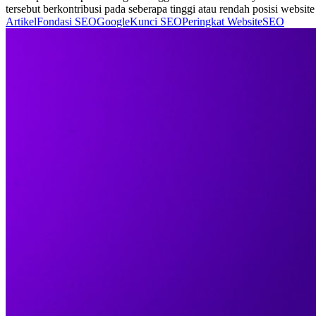
tersebut berkontribusi pada seberapa tinggi atau rendah posisi website d
Artikel
Fondasi SEO
Google
Kunci SEO
Peringkat Website
SEO