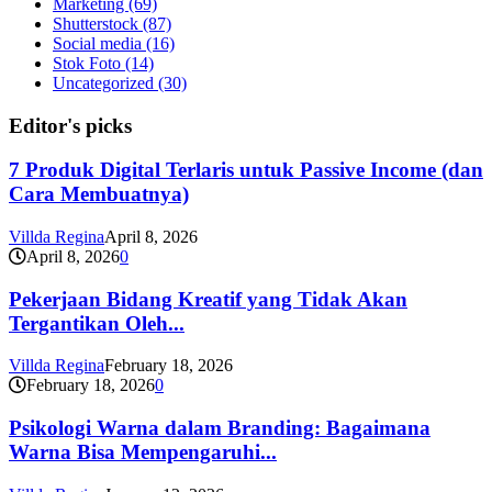
Marketing
(69)
Shutterstock
(87)
Social media
(16)
Stok Foto
(14)
Uncategorized
(30)
Editor's picks
7 Produk Digital Terlaris untuk Passive Income (dan
Cara Membuatnya)
Villda Regina
April 8, 2026
April 8, 2026
0
Pekerjaan Bidang Kreatif yang Tidak Akan
Tergantikan Oleh...
Villda Regina
February 18, 2026
February 18, 2026
0
Psikologi Warna dalam Branding: Bagaimana
Warna Bisa Mempengaruhi...