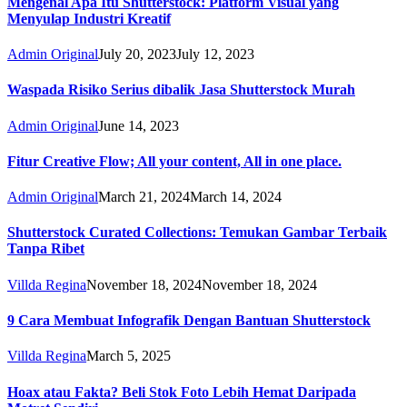
Mengenal Apa Itu Shutterstock: Platform Visual yang
Menyulap Industri Kreatif
Admin Original
July 20, 2023
July 12, 2023
Waspada Risiko Serius dibalik Jasa Shutterstock Murah
Admin Original
June 14, 2023
Fitur Creative Flow; All your content, All in one place.
Admin Original
March 21, 2024
March 14, 2024
Shutterstock Curated Collections: Temukan Gambar Terbaik
Tanpa Ribet
Villda Regina
November 18, 2024
November 18, 2024
9 Cara Membuat Infografik Dengan Bantuan Shutterstock
Villda Regina
March 5, 2025
Hoax atau Fakta? Beli Stok Foto Lebih Hemat Daripada