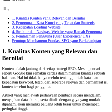
1. Kualitas Konten yang Relevan dan Bernilai
2. Penggunaan Kata Kunci yang Tepat dan Strategis
3. Kecepatan Loading Website
4. Struktur dan Navigasi Website yang Ramah Pengguna
5. Pengalaman Pengguna (User Experience/ UX)
Penutup: Membangun Fondasi SEO yang Berkelanjutan
1. Kualitas Konten yang Relevan dan
Bernilai
Konten adalah jantung dari setiap strategi SEO. Mesin pencari
seperti Google kini semakin cerdas dalam menilai kualitas sebuah
halaman. Hal ini tidak hanya melulu tentang jumlah kata atau
kepadatan keyword, tetapi dari seberapa relevan dan bermanfaat isi
konten tersebut bagi pengguna.
Artikel yang menjawab pertanyaan pembaca secara mendalam,
menyajikan data akurat, serta ditulis dengan gaya yang mudah
dipahami akan memiliki peluang lebih besar untuk menempati
peringkat tinggi.