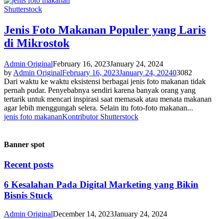
Shutterstock
Jenis Foto Makanan Populer yang Laris
di Mikrostok
Admin Original
February 16, 2023
January 24, 2024
by
Admin Original
February 16, 2023
January 24, 2024
0
3082
Dari waktu ke waktu eksistensi berbagai jenis foto makanan tidak
pernah pudar. Penyebabnya sendiri karena banyak orang yang
tertarik untuk mencari inspirasi saat memasak atau menata makanan
agar lebih menggungah selera. Selain itu foto-foto makanan...
jenis foto makanan
Kontributor Shutterstock
Banner spot
Recent posts
6 Kesalahan Pada Digital Marketing yang Bikin
Bisnis Stuck
Admin Original
December 14, 2023
January 24, 2024