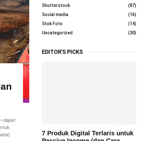
Shutterstock
(87)
Social media
(16)
Stok Foto
(14)
Uncategorized
(30)
EDITOR'S PICKS
dan
u—dapat
untuk
7 Produk Digital Terlaris untuk
ata).
Passive Income (dan Cara