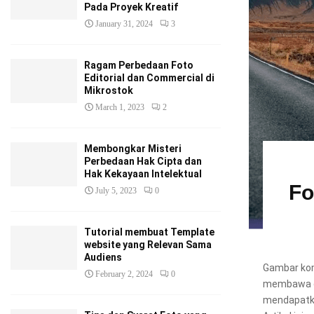
Pada Proyek Kreatif
January 31, 2024
3
Ragam Perbedaan Foto
Editorial dan Commercial di
Mikrostok
March 1, 2023
2
Membongkar Misteri
Perbedaan Hak Cipta dan
Hak Kekayaan Intelektual
Fo
July 5, 2023
0
Tutorial membuat Template
website yang Relevan Sama
Audiens
Gambar ko
February 2, 2024
0
membawa des
mendapatka