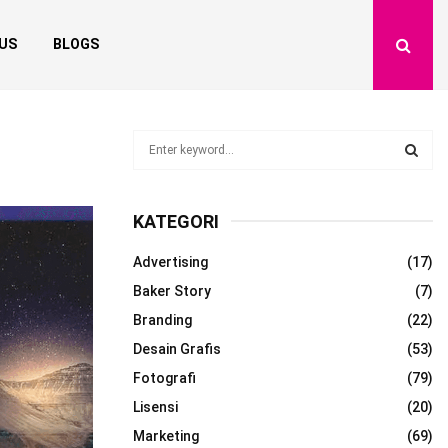
US
BLOGS
S
e
a
S
r
KATEGORI
c
E
h
Advertising
(17)
f
A
o
Baker Story
(7)
r
R
Branding
(22)
:
Desain Grafis
(53)
C
Fotografi
(79)
H
Lisensi
(20)
Marketing
(69)