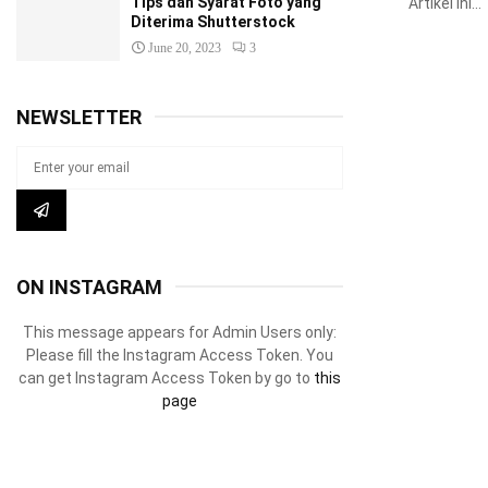
Tips dan Syarat Foto yang
Artikel ini...
Diterima Shutterstock
June 20, 2023
3
NEWSLETTER
ON INSTAGRAM
This message appears for Admin Users only:
Please fill the Instagram Access Token. You
can get Instagram Access Token by go to
this
page