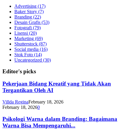
Advertising
(17)
Baker Story
(7)
Branding
(22)
Desain Grafis
(53)
Fotografi
(79)
Lisensi
(20)
Marketing
(69)
Shutterstock
(87)
Social media
(16)
Stok Foto
(14)
Uncategorized
(30)
Editor's picks
Pekerjaan Bidang Kreatif yang Tidak Akan
Tergantikan Oleh AI
Villda Regina
February 18, 2026
February 18, 2026
0
Psikologi Warna dalam Branding: Bagaimana
Warna Bisa Mempengaruhi...