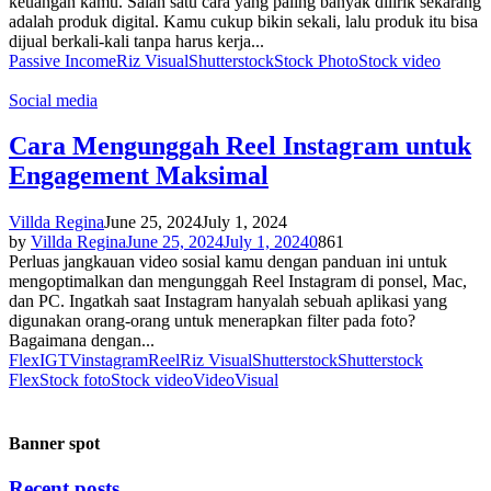
keuangan kamu. Salah satu cara yang paling banyak dilirik sekarang
adalah produk digital. Kamu cukup bikin sekali, lalu produk itu bisa
dijual berkali-kali tanpa harus kerja...
Passive Income
Riz Visual
Shutterstock
Stock Photo
Stock video
Social media
Cara Mengunggah Reel Instagram untuk
Engagement Maksimal
Villda Regina
June 25, 2024
July 1, 2024
by
Villda Regina
June 25, 2024
July 1, 2024
0
861
Perluas jangkauan video sosial kamu dengan panduan ini untuk
mengoptimalkan dan mengunggah Reel Instagram di ponsel, Mac,
dan PC. Ingatkah saat Instagram hanyalah sebuah aplikasi yang
digunakan orang-orang untuk menerapkan filter pada foto?
Bagaimana dengan...
Flex
IGTV
instagram
Reel
Riz Visual
Shutterstock
Shutterstock
Flex
Stock foto
Stock video
Video
Visual
Banner spot
Recent posts