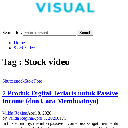
Search for:
Search
Home
Stock video
Tag : Stock video
Shutterstock
Stok Foto
7 Produk Digital Terlaris untuk Passive
Income (dan Cara Membuatnya)
Villda Regina
April 8, 2026
by
Villda Regina
April 8, 2026
0
171
In this economy, memiliki passive income bisa sangat membantu