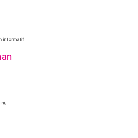
n informatif.
man
ni;