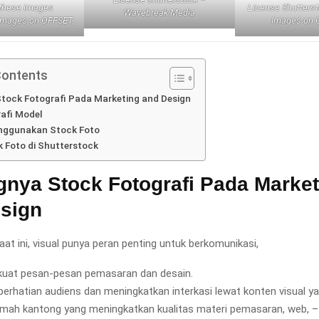
 these images
License Shutters
Wavebreak Media
 Images on OFFSET,
Images on 
Contents
tock Fotografi Pada Marketing and Design
afi Model
ggunakan Stock Foto
 Foto di Shutterstock
gnya Stock Fotografi Pada
Market
sign
 saat ini, visual punya peran penting untuk berkomunikasi,
uat pesan-pesan pemasaran dan desain.
perhatian audiens dan meningkatkan interkasi lewat konten visual y
amah kantong yang meningkatkan kualitas materi pemasaran, web, –