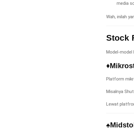
media so
Wah, inilah y
Stock 
Model-model F
♦Mikros
Platform mikr
Misalnya Shut
Lewat platfro
♠Midsto