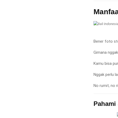
Manfaa
Bener foto st
Gimana ngga
Kamu bisa puny
Nggak perlu l
No rumit, no r
Pahami 