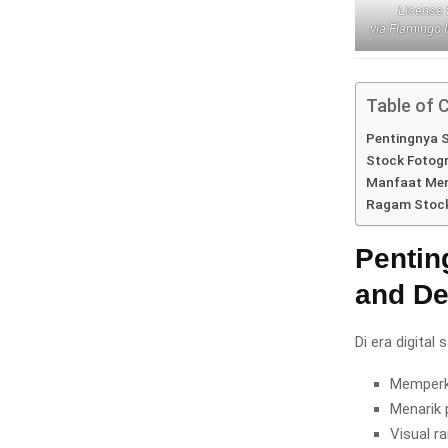
License
via Flamingo
Table of 
Pentingnya S
Stock Fotogr
Manfaat Men
Ragam Stock
Pentin
and De
Di era digital
Memperk
Menarik 
Visual r