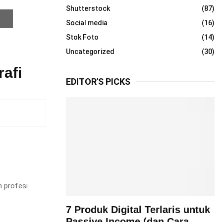
Shutterstock
(87)
Social media
(16)
Stok Foto
(14)
Uncategorized
(30)
rafi
EDITOR'S PICKS
m profesi
7 Produk Digital Terlaris untuk
Passive Income (dan Cara