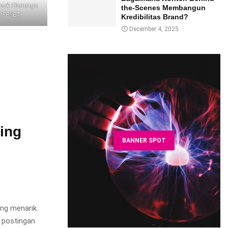
tock Flamingo
the-Scenes Membangun
OFFSET,
Kredibilitas Brand?
December 4, 2025
ing
BANNER SPOT
ang menarik.
 postingan