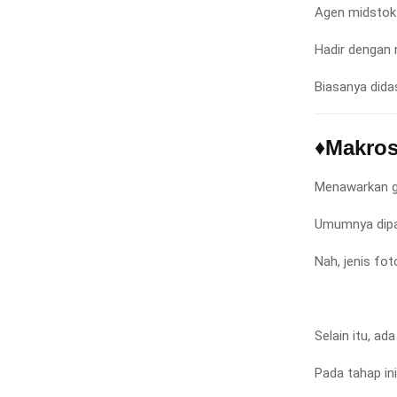
Agen midstok
Hadir dengan 
Biasanya didas
♦Makros
Menawarkan g
Umumnya dipak
Nah, jenis fo
Selain itu, ad
Pada tahap ini