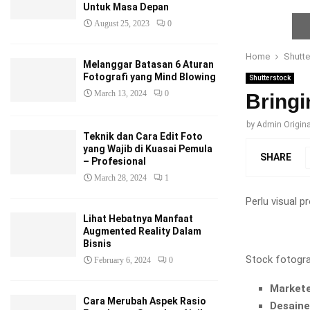
Untuk Masa Depan
August 25, 2023
0
Home
Shutte
Melanggar Batasan 6 Aturan
Fotografi yang Mind Blowing
Shutterstock
March 13, 2024
0
Bringi
by
Admin Origina
Teknik dan Cara Edit Foto
yang Wajib di Kuasai Pemula
SHARE
– Profesional
March 28, 2024
1
Perlu visual 
Lihat Hebatnya Manfaat
Augmented Reality Dalam
Bisnis
Stock fotogra
February 6, 2024
0
Markete
Cara Merubah Aspek Rasio
Desaine