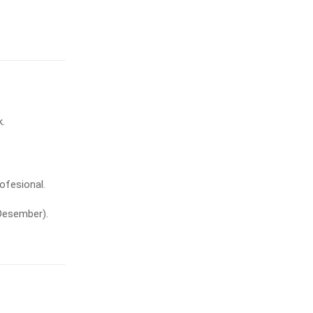
k.
ofesional.
 Desember).