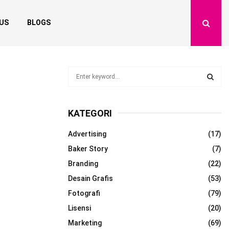
US
BLOGS
S
e
a
S
r
KATEGORI
c
E
h
Advertising
(17)
f
A
o
Baker Story
(7)
r
R
Branding
(22)
:
Desain Grafis
(53)
C
Fotografi
(79)
H
Lisensi
(20)
Marketing
(69)