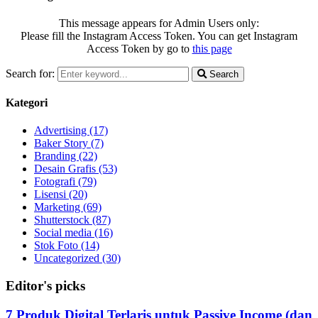
This message appears for Admin Users only:
Please fill the Instagram Access Token. You can get Instagram
Access Token by go to
this page
Search for:
Search
Kategori
Advertising
(17)
Baker Story
(7)
Branding
(22)
Desain Grafis
(53)
Fotografi
(79)
Lisensi
(20)
Marketing
(69)
Shutterstock
(87)
Social media
(16)
Stok Foto
(14)
Uncategorized
(30)
Editor's picks
7 Produk Digital Terlaris untuk Passive Income (dan