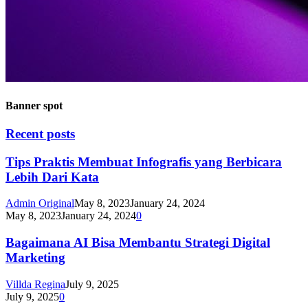
Banner spot
Recent posts
Tips Praktis Membuat Infografis yang Berbicara
Lebih Dari Kata
Admin Original
May 8, 2023
January 24, 2024
May 8, 2023
January 24, 2024
0
Bagaimana AI Bisa Membantu Strategi Digital
Marketing
Villda Regina
July 9, 2025
July 9, 2025
0