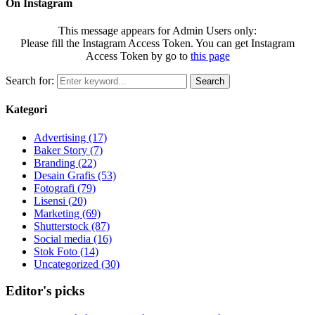
On Instagram
This message appears for Admin Users only:
Please fill the Instagram Access Token. You can get Instagram
Access Token by go to
this page
Search for:
Search
Kategori
Advertising
(17)
Baker Story
(7)
Branding
(22)
Desain Grafis
(53)
Fotografi
(79)
Lisensi
(20)
Marketing
(69)
Shutterstock
(87)
Social media
(16)
Stok Foto
(14)
Uncategorized
(30)
Editor's picks