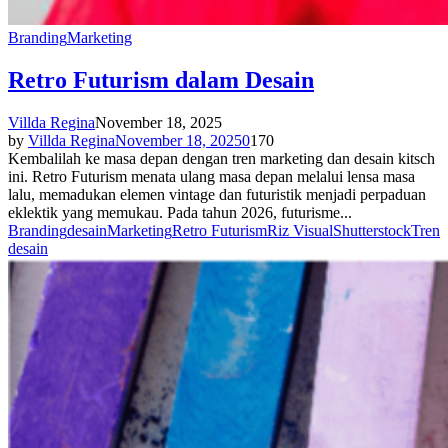
Branding
Marketing
Retro Futurism dalam Desain
Villda Regina
November 18, 2025
by
Villda Regina
November 18, 2025
0
170
Kembalilah ke masa depan dengan tren marketing dan desain kitsch
ini. Retro Futurism menata ulang masa depan melalui lensa masa
lalu, memadukan elemen vintage dan futuristik menjadi perpaduan
eklektik yang memukau. Pada tahun 2026, futurisme...
Branding
desain
Marketing
Retro Futurism
Riz Visual
Shutterstock
Tren
desain