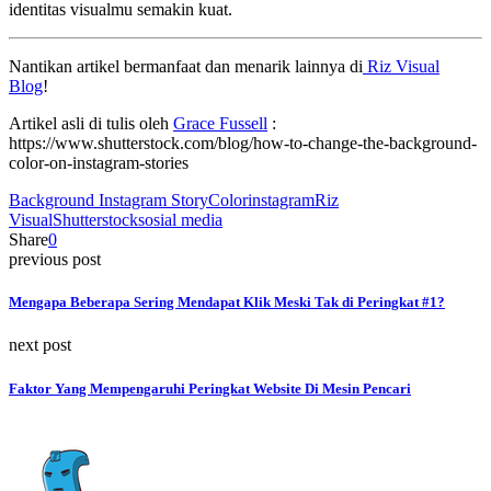
identitas visualmu semakin kuat.
Nantikan artikel bermanfaat dan menarik lainnya di
Riz Visual
Blog
!
Artikel asli di tulis oleh
Grace Fussell
:
https://www.shutterstock.com/blog/how-to-change-the-background-
color-on-instagram-stories
Background Instagram Story
Color
instagram
Riz
Visual
Shutterstock
sosial media
Share
0
previous post
Mengapa Beberapa Sering Mendapat Klik Meski Tak di Peringkat #1?
next post
Faktor Yang Mempengaruhi Peringkat Website Di Mesin Pencari