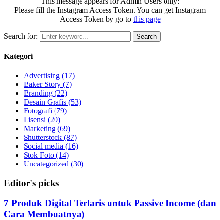
This message appears for Admin Users only:
Please fill the Instagram Access Token. You can get Instagram
Access Token by go to
this page
Search for:
Search
Kategori
Advertising
(17)
Baker Story
(7)
Branding
(22)
Desain Grafis
(53)
Fotografi
(79)
Lisensi
(20)
Marketing
(69)
Shutterstock
(87)
Social media
(16)
Stok Foto
(14)
Uncategorized
(30)
Editor's picks
7 Produk Digital Terlaris untuk Passive Income (dan
Cara Membuatnya)