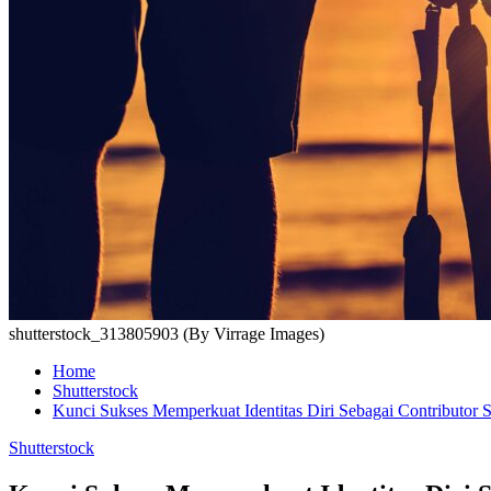
shutterstock_313805903 (By Virrage Images)
Home
Shutterstock
Kunci Sukses Memperkuat Identitas Diri Sebagai Contributor S
Shutterstock