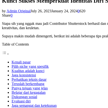
Kunci Sukses Memperkuat Identitas Diri S
by
Admin Original
July 26, 2023
January 24, 2024
0
620
Share
0
Siapa sih yang nggak mau jadi Contributor Shutterstock berhasil dan
kreativitas, dan keuletan.
Supaya makin mudah dimengerti, berikut ini adalah beberapa tips pr
Table of Contents
Kenali pasar
Pilih niche yang spesifik
Kualitas adalah kunci
Jaga konsistensi
Perhatikan teknis dasar
Teruslah berkembang
Punya tujuan yang jelas
Belajar dari kegagalan
Dukungan sosial
Evaluasi diri
Jaga semangat dan ketekunan