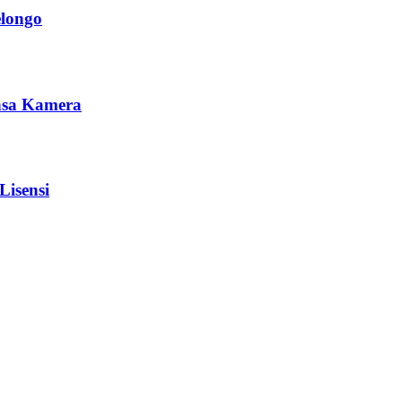
elongo
nsa Kamera
isensi