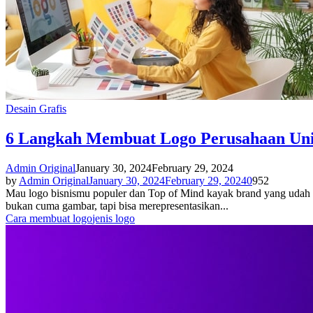
Desain Grafis
6 Langkah Membuat Logo Perusahaan Unik
Admin Original
January 30, 2024
February 29, 2024
by
Admin Original
January 30, 2024
February 29, 2024
0
952
Mau logo bisnismu populer dan Top of Mind kayak brand yang udah 
bukan cuma gambar, tapi bisa merepresentasikan...
Cara membuat logo
jenis logo