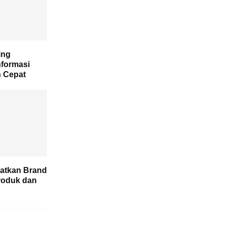
ing
formasi
h Cepat
atkan Brand
roduk dan