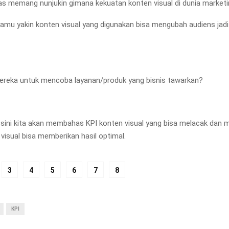
atas memang nunjukin gimana kekuatan konten visual di dunia marketi
kamu yakin konten visual yang digunakan bisa mengubah audiens jad
reka untuk mencoba layanan/produk yang bisnis tawarkan?
i sini kita akan membahas KPI konten visual yang bisa melacak dan
 visual bisa memberikan hasil optimal.
3
4
5
6
7
8
KPI