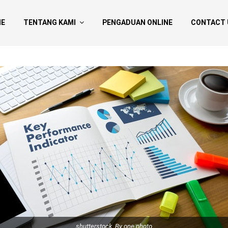
E
TENTANG KAMI
PENGADUAN ONLINE
CONTACT 
shutterstock_By one photo