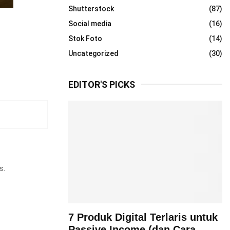
Shutterstock
(87)
Social media
(16)
Stok Foto
(14)
Uncategorized
(30)
EDITOR'S PICKS
s.
7 Produk Digital Terlaris untuk
Passive Income (dan Cara