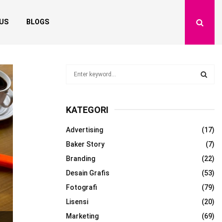
US
BLOGS
S
e
a
S
r
KATEGORI
c
E
h
Advertising
(17)
f
A
o
Baker Story
(7)
r
R
Branding
(22)
:
Desain Grafis
(53)
C
Fotografi
(79)
H
Lisensi
(20)
Marketing
(69)