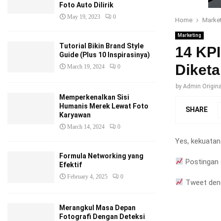
Foto Auto Dilirik
May 19, 2023
0
Home
Marke
Marketing
Tutorial Bikin Brand Style
14 KPI
Guide (Plus 10 Inspirasinya)
Diketa
March 19, 2024
0
by
Admin Origina
Memperkenalkan Sisi
Humanis Merek Lewat Foto
SHARE
Karyawan
March 14, 2024
0
Yes, kekuatan 
Formula Networking yang
Postingan g
Efektif
February 4, 2025
0
Tweet deng
Merangkul Masa Depan
Fotografi Dengan Deteksi