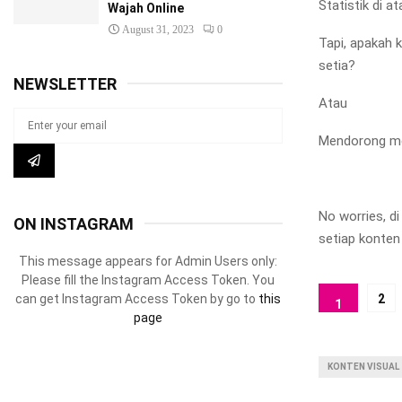
Statistik di 
Wajah Online
August 31, 2023
0
Tapi, apakah 
setia?
NEWSLETTER
Atau
Mendorong me
No worries, d
ON INSTAGRAM
setiap konten
This message appears for Admin Users only:
Please fill the Instagram Access Token. You
2
can get Instagram Access Token by go to
this
1
page
KONTEN VISUAL