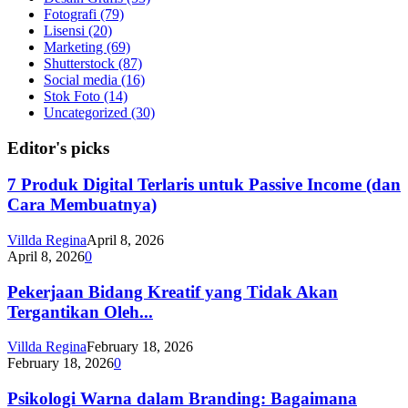
Fotografi
(79)
Lisensi
(20)
Marketing
(69)
Shutterstock
(87)
Social media
(16)
Stok Foto
(14)
Uncategorized
(30)
Editor's picks
7 Produk Digital Terlaris untuk Passive Income (dan
Cara Membuatnya)
Villda Regina
April 8, 2026
April 8, 2026
0
Pekerjaan Bidang Kreatif yang Tidak Akan
Tergantikan Oleh...
Villda Regina
February 18, 2026
February 18, 2026
0
Psikologi Warna dalam Branding: Bagaimana