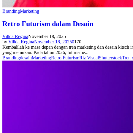
Branding
Marketing
Retro Futurism dalam Desain
Villda Regina
November 18, 2025
by
Villda Regina
November 18, 2025
0
170
Kembalilah ke masa depan dengan tren marketing dan desain kitsch i
yang memukau. Pada tahun 2026, futurisme...
Branding
desain
Marketing
Retro Futurism
Riz Visual
Shutterstock
Tren 